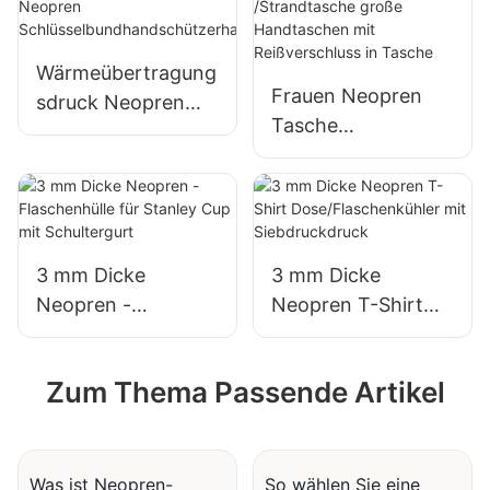
Schmerzlinderung
und Erholung der
Verletzung
Wärmeübertragung
Frauen Neopren
sdruck Neopren
Tasche
Schlüsselbundhand
/Strandtasche
schützerhalter
große
Handtaschen mit
Reißverschluss in
Tasche
3 mm Dicke
3 mm Dicke
Neopren -
Neopren T-Shirt
Flaschenhülle für
Dose/Flaschenkühl
Stanley Cup mit
er mit
Zum Thema Passende Artikel
Schultergurt
Siebdruckdruck
Was ist Neopren-
So wählen Sie eine