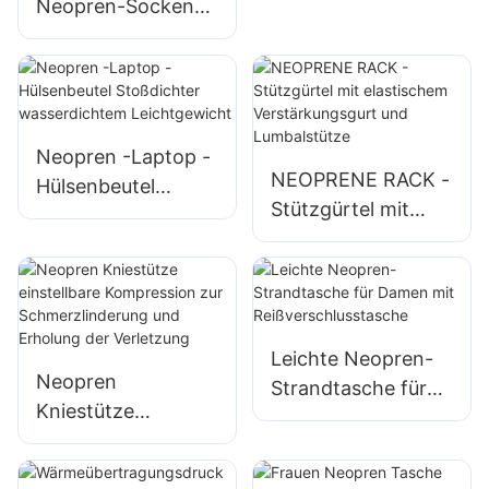
Neopren-Socken
Strandstiefel 3mm
5mm Anti-Schlupf-
Neoprenanzugschu
hflossen
Schwimmsand-
Neopren -Laptop -
NEOPRENE RACK -
Proof-Socken
Hülsenbeutel
Stützgürtel mit
Stoßdichter
elastischem
wasserdichtem
Verstärkungsgurt
Leichtgewicht
und Lumbalstütze
Leichte Neopren-
Neopren
Strandtasche für
Kniestütze
Damen mit
einstellbare
Reißverschlusstasc
Kompression zur
he