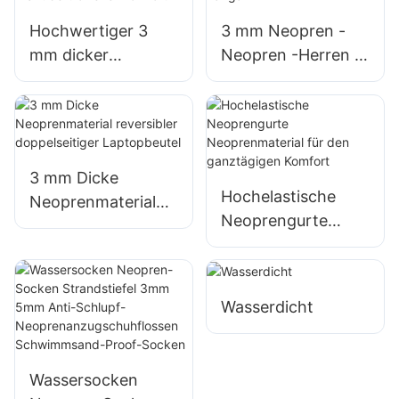
Reißverschluss1
Hochwertiger 3
3 mm Neopren -
mm dicker
Neopren -Herren -
Neoprenanzug im
Thermie -
Großhandel –
Badeanzug
Unübertroffener
Langarm
Komfort
3 mm Dicke
Hochelastische
Neoprenmaterial
Neoprengurte
reversibler
Neoprenmaterial
doppelseitiger
für den
Laptopbeutel
ganztägigen
Wasserdicht
Komfort
Wassersocken