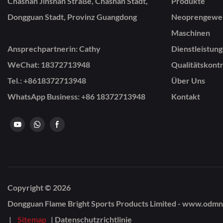
Chashan Jinshan Straße, Chashan Stadt,
Produkte
Dongguan Stadt, Provinz Guangdong
Neoprengewe
Maschinen
Ansprechpartnerin: Cathy
Dienstleistun
WeChat: 18372713948
Qualitätskontr
Tel.: +86
18372713948
Über Uns
WhatsApp Business: +86 18372713948
Kontakt
Copyright © 2026
|
Sitemap
|
Datenschutzrichtlinie