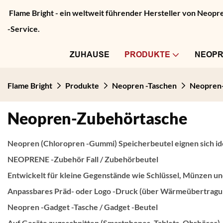
Flame Bright - ein weltweit führender Hersteller von Neo
-Service.
ZUHAUSE
PRODUKTE
NEOP
Flame Bright
Produkte
Neopren -Taschen
Neopren
Neopren-Zubehörtasche
Neopren (Chloropren -Gummi) Speicherbeutel eignen sich ideal
NEOPRENE -Zubehör Fall
/
Zubehörbeutel
Entwickelt für kleine Gegenstände wie Schlüssel, Münzen un
Anpassbares Präd- oder Logo -Druck (über Wärmeübertragung
Neopren -Gadget -Tasche
/
Gadget -Beutel
Auf Geräte zugeschnitten (Smartphones, Tablets, Ohrhörer). 