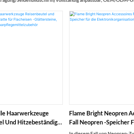
le Haarwerkzeuge
Flame Bright Neopren A
el Und Hitzebeständige
Fall Neopren -Speicher F
lacheisen -
Elektronikorganisation
In diesem Fall von Neopren-Z