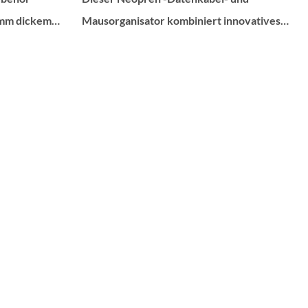
 mm dickem
Mausorganisator kombiniert innovatives
ine weiche,
Design mit praktischer Bedeutung und
 Oberfläche in
bietet eine ideale Lösung für den effizienten
rfen und kann
Speicher- und Geräteschutz. Ob für tägliche
n Mustern
Arbeit oder Abenteuer im Freien, es
sönlichen
verleiht Ihrem digitalen Lebensstil
ntsprechen.
Bequemlichkeit und Sicherheit
ehnbares Band
 in mehrere
cher Größen
Organisieren
beln, USB -
 anderen
ör