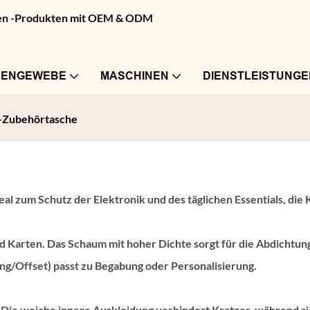
pren -Produkten mit OEM & ODM
RENGEWEBE
MASCHINEN
DIENSTLEISTUNGE
-Zubehörtasche
 zum Schutz der Elektronik und des täglichen Essentials, die Ko
d Karten. Das Schaum mit hoher Dichte sorgt für die Abdichtun
/Offset) passt zu Begabung oder Personalisierung.
Die weiche innere Auskleidung verhindert Kratzer, während sic