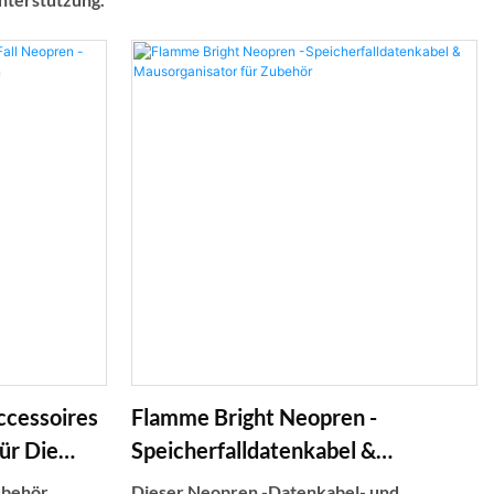
ccessoires
Flamme Bright Neopren -
ür Die
Speicherfalldatenkabel &
Mausorganisator Für Zubehör
ubehör
Dieser Neopren -Datenkabel- und