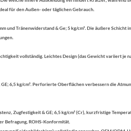
ideal für den Außen- oder täglichen Gebrauch.
mm und Tränenwiderstand & Ge; 5 kg/cm². Die äußere Schicht int
ungen.
htigkeit vollständig. Leichtes Design (das Gewicht variiert je 
GE; 6,5 kg/cm². Perforierte Oberflächen verbessern die Atmung
tenz, Zugfestigkeit & GE; 6,5 kg/cm² (Cr), kurzfristige Temper
nger Befragung, ROHS-Konformität.
agung/Seidenbildschirm) vollständig anpassbar, OEM/ODM-U