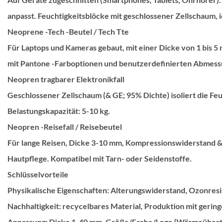
anpasst. Feuchtigkeitsblöcke mit geschlossener Zellschaum, 
Neoprene -Tech -Beutel
/
Tech Tte
Für Laptops und Kameras gebaut, mit einer Dicke von 1 bis 5 
mit Pantone -Farboptionen und benutzerdefinierten Abmess
Neopren tragbarer Elektronikfall
Geschlossener Zellschaum (& GE; 95% Dichte) isoliert die Feuc
Belastungskapazität: 5-10 kg.
Neopren -Reisefall
/
Reisebeutel
Für lange Reisen, Dicke 3-10 mm, Kompressionswiderstand & 
Hautpflege. Kompatibel mit Tarn- oder Seidenstoffe.
Schlüsselvorteile
Physikalische Eigenschaften: Alterungswiderstand, Ozonresis
Nachhaltigkeit: recycelbares Material, Produktion mit geri
Anpassung: Dicke 1-40 mm, Größe/Farbe/Logo (Wärmeübertr