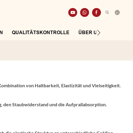
N
QUALITÄTSKONTROLLE
ÜBER UNS
RESSO
mbination von Haltbarkeit, Elastizität und Vielseitigkeit.
g, den Staubwiderstand und die Aufprallabsorption.
h die elastische Struktur an unterschiedliche Größen