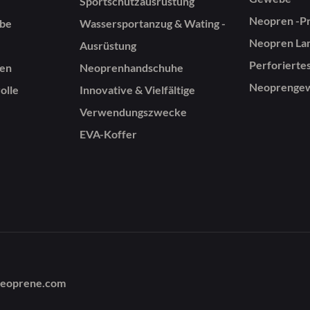
Sportschutzausrüstung
Neopren -P
be
Wassersportanzug & Wating -
Neopren Lam
Ausrüstung
Perforierte
gen
Neoprenhandschuhe
Neoprenge
olle
Innovative & Vielfältige
Verwendungszwecke
EVA-Koffer