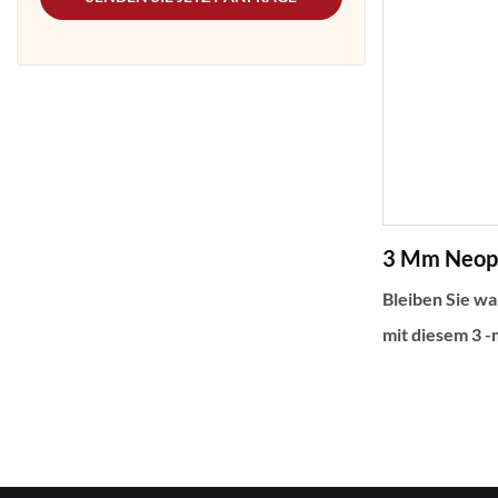
die perfekte 
Flexibilität un
Wasseraktivitä
3 Mm Neop
Bleiben Sie w
mit diesem 3 
Schweinsanzug
schwimmen. Di
bietet einen R
hinten, um es 