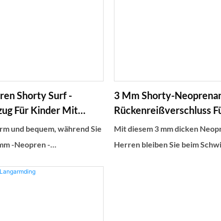
en Shorty Surf -
3 Mm Shorty-Neoprenan
ug Für Kinder Mit
Rückenreißverschluss F
luss Vorne
arm und bequem, während Sie
Mit diesem 3 mm dicken Neop
-mm -Neopren -
Herren bleiben Sie beim Schw
 in kaltem Wasser
kaltem Wasser warm und komf
eser thermische Badeanzug
Dank des Reißverschlusses vo
eißverschluss vorne und
hinten lässt er sich leicht an- 
einfach zu machen, und bietet
Dieser Thermoanzug bietet di