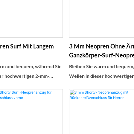
en Surf Mit Langem
3 Mm Neopren Ohne Är
Ganzkörper-Surf-Neopr
Mit Front Reißverschlu
arm und bequem, während Sie
Bleiben Sie warm und bequem
ser hochwertigen 2-mm-
Wellen in dieser hochwertige
-Neoprenanzugjacke mit
Neopren-Surf-Neoprenanzugj
fangen. Das langlebige
langen Ärmeln fangen. Das lan
 eine hervorragende
Design bietet eine hervorrag
Flexibilität für alle Ebenen
Isolierung und Flexibilität für 
sterten
von Surfbegeisterten