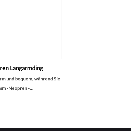
Ausgewogenheit von
Balance aus Flexibilität und W
d Isolierung für
für alle Wassersportarten im F
ten im Freien im Freien
ren Langarmding
arm und bequem, während Sie
-mm -Neopren -
 in kaltem Wasser
eser thermische Badeanzug
eißverschluss vorne und
einfach zu machen, und bietet