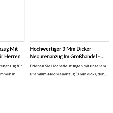
Wasseraktivitäten im Freien im Freien
zug Mit
Hochwertiger 3 Mm Dicker
ür Herren
Neoprenanzug Im Großhandel –
Unübertroffener Komfort
renanzug für
Erleben Sie Höchstleistungen mit unserem
immen in
Premium-Neoprenanzug (3 mm dick), der
ortabel.
für unvergleichlichen Komfort im Wasser
rne und
entwickelt wurde. Gefertigt aus
und ausziehen.
hochwertigem, flexiblem Material, bietet
e perfekte
dieser Neoprenanzug hervorragende