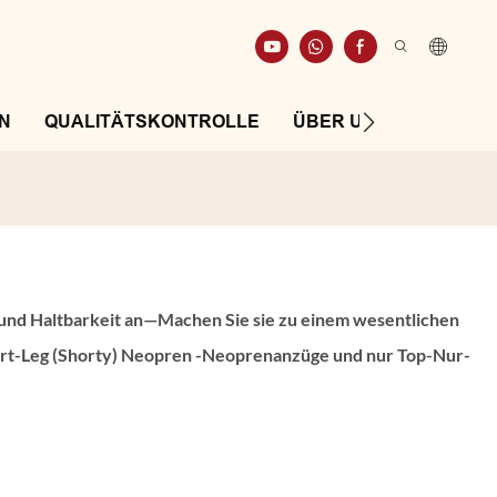
N
QUALITÄTSKONTROLLE
ÜBER UNS
RESSO
ät und Haltbarkeit an—Machen Sie sie zu einem wesentlichen
rt-Leg (Shorty)
Neopren -Neoprenanzüge
und nur Top-Nur-