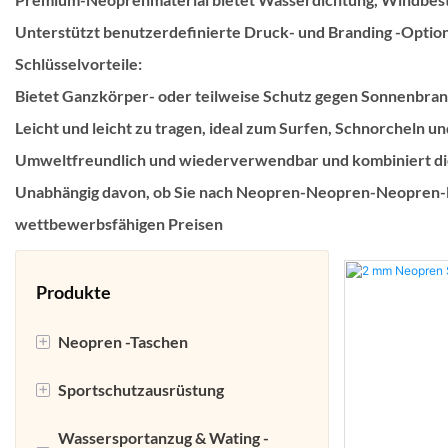
Unterstützt benutzerdefinierte Druck- und Branding -Optio
Schlüsselvorteile:
Bietet Ganzkörper- oder teilweise Schutz gegen Sonnenbran
Leicht und leicht zu tragen, ideal zum Surfen, Schnorcheln u
Umweltfreundlich und wiederverwendbar und kombiniert die 
Unabhängig davon, ob Sie nach Neopren-Neopren-Neopren-N
wettbewerbsfähigen Preisen
Produkte
+
Neopren -Taschen
+
Sportschutzausrüstung
Laptoptasche aus Neopren
Wassersportanzug & Wating -
Neopren-Lunchtasche
NEOPRENE