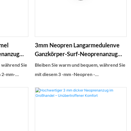
mel
3mm Neopren Langarmedulenve
enanzug
Ganzkörper-Surf-Neoprenanzug
ss1
Mit Reißverschluss Für Frauen
, während Sie
Bleiben Sie warm und bequem, während Sie
n 2-mm-
mit diesem 3 -mm -Neopren -
acke mit
Schweinsanzug in kaltem Wasser
glebige
schwimmen. Dieser thermische Badeanzug
ende
bietet einen Reißverschluss vorne und
alle Ebenen
hinten, um es einfach zu machen, und bietet
die perfekte Ausgewogenheit von
Flexibilität und Isolierung für