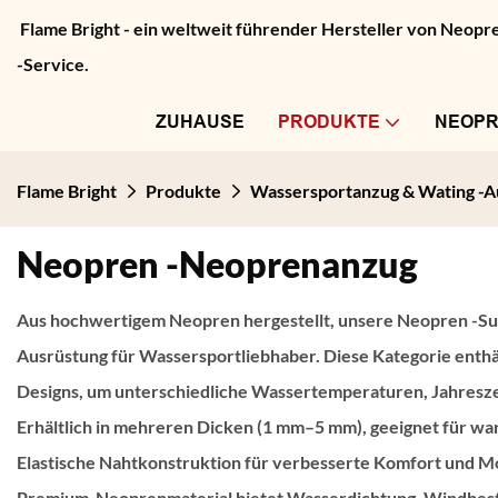
Flame Bright - ein weltweit führender Hersteller von Neo
-Service.
ZUHAUSE
PRODUKTE
NEOP
Flame Bright
Produkte
Wassersportanzug & Wating -A
Neopren -Neoprenanzug
Aus hochwertigem Neopren hergestellt, unsere
Neopren -S
Ausrüstung für Wassersportliebhaber. Diese Kategorie enthä
Designs, um unterschiedliche Wassertemperaturen, Jahresze
Erhältlich in mehreren Dicken (1 mm–5 mm), geeignet für w
Elastische Nahtkonstruktion für verbesserte Komfort und Mob
Premium-Neoprenmaterial bietet Wasserdichtung, Windbestä