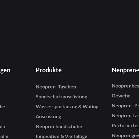
Ausgewogenheit von
d Isolierung für
ten im Freien im Freien
ngen
Produkte
Neopren
Neoprenbes
Neopren -Taschen
Gewebe
Sportschutzausrüstung
Neopren -P
be
Wassersportanzug & Wating -
Neopren Lam
Ausrüstung
Perforierte
gen
Neoprenhandschuhe
Neoprenge
olle
Innovative & Vielfältige