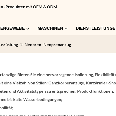
pren -Produkten mit OEM & ODM
RENGEWEBE
MASCHINEN
DIENSTLEISTUNGE
usrüstung
Neopren -Neoprenanzug
urfanzüge
Bieten Sie eine hervorragende Isolierung, Flexibilit
lt eine Vielzahl von Stilen: Ganzkörperanzüge, Kurzärmler-Sho
iten und Aktivitätstypen zu entsprechen. Produktfunktionen:
arme bis kalte Wasserbedingungen;
ilität;
ndigkeit und langlebiger thermischer Schutz.