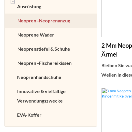
-
Ausrüstung
Rückenunterstützung
Neopren-Zubehörtasche
Neopren -Kniehülle
Neopren -Neoprenanzug
Neopren-Strandtasche
Neopren -
Neoprene Wader
Neopren-Kaffeebechertasche
Handgelenkunterstützung
2 Mm Neopr
Neoprenstiefel & Schuhe
Kosmetiktasche aus Neopren
Ärmel
Unterstützung von Neopren -
Neopren -Fischereikissen
Bleiben Sie w
Neopren-Flaschentasche
Knöchel
Wellen in die
Neoprenhandschuhe
Neopren-Kühltasche für Dosen
Neopren-Surf
Innovative & vielfältige
langen Ärmeln 
Neopren-Hüfttasche
Verwendungszwecke
Design bietet
Isolierung und 
EVA-Koffer
von Surfbegei