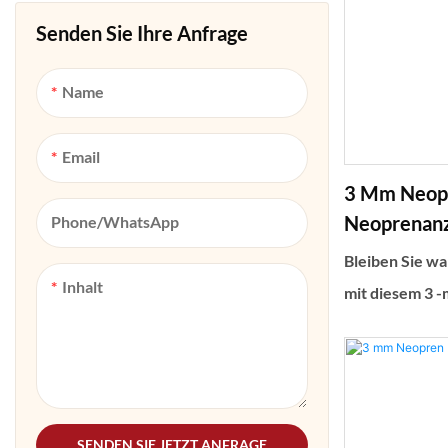
Senden Sie Ihre Anfrage
Name
Email
3 Mm Neopr
Neoprenanz
Phone/whatsApp
Reißversch
Bleiben Sie w
Inhalt
mit diesem 3 
Schweinsanzug
schwimmen. Di
bietet einen R
hinten, um es 
SENDEN SIE JETZT ANFRAGE