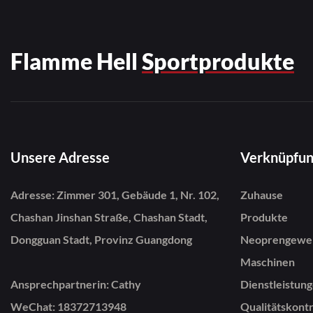
die perfekte 
Flexibilität un
Wasseraktivitä
Flamme Hell
Sportprodukte
Unsere Adresse
Verknüpfu
Adresse: Zimmer 301, Gebäude 1, Nr. 102,
Zuhause
Chashan Jinshan Straße, Chashan Stadt,
Produkte
Dongguan Stadt, Provinz Guangdong
Neoprengewe
Maschinen
Ansprechpartnerin: Cathy
Dienstleistun
WeChat: 18372713948
Qualitätskontr