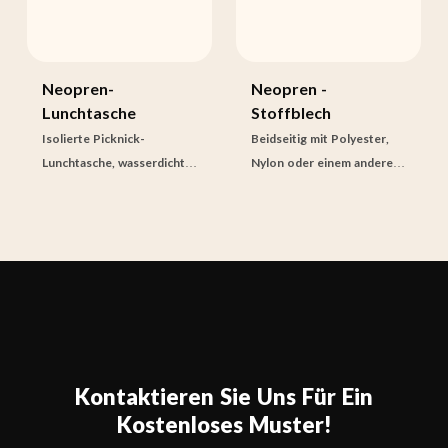
Neopren-
Neopren -
Lunchtasche
Stoffblech
Isolierte Picknick-
Beidseitig mit Polyester,
Lunchtasche, wasserdicht,
Nylon oder einem anderen
vollflächiger
Stoff laminiert
Wärmesublimationstransfe
rdruck
Kontaktieren Sie Uns Für Ein
Kostenloses Muster!