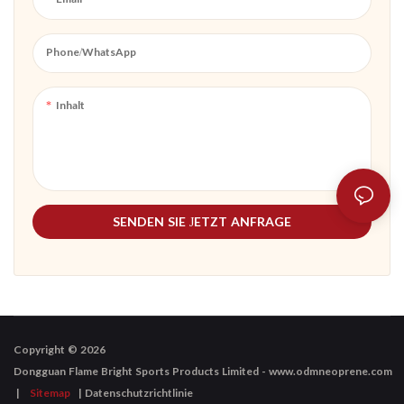
mit hohem Intensität, schwere
Hebungsaufgaben und die
Anwendung von Rehabilitationen
Phone/whatsApp
ausgelegt. Diese Gürtel aus
Premium -Neoprenmaterial bieten
Inhalt
eine hervorragende
Wärmeisolierung, Elastizität und
starke Unterstützung.
SENDEN SIE JETZT ANFRAGE
Copyright © 2026
|
Sitemap
|
Datenschutzrichtlinie