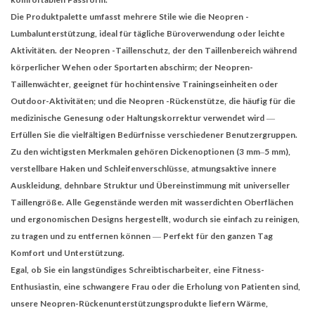
Die Produktpalette umfasst mehrere Stile wie die Neopren -
Lumbalunterstützung, ideal für tägliche Büroverwendung oder leichte
Aktivitäten. der Neopren -Taillenschutz, der den Taillenbereich während
körperlicher Wehen oder Sportarten abschirm; der Neopren-
Taillenwächter, geeignet für hochintensive Trainingseinheiten oder
Outdoor-Aktivitäten; und die Neopren -Rückenstütze, die häufig für die
medizinische Genesung oder Haltungskorrektur verwendet wird —
Erfüllen Sie die vielfältigen Bedürfnisse verschiedener Benutzergruppen.
Zu den wichtigsten Merkmalen gehören Dickenoptionen (3 mm–5 mm),
verstellbare Haken und Schleifenverschlüsse, atmungsaktive innere
Auskleidung, dehnbare Struktur und Übereinstimmung mit universeller
Taillengröße. Alle Gegenstände werden mit wasserdichten Oberflächen
und ergonomischen Designs hergestellt, wodurch sie einfach zu reinigen,
zu tragen und zu entfernen können — Perfekt für den ganzen Tag
Komfort und Unterstützung.
Egal, ob Sie ein langstündiges Schreibtischarbeiter, eine Fitness-
Enthusiastin, eine schwangere Frau oder die Erholung von Patienten sind,
unsere Neopren-Rückenunterstützungsprodukte liefern Wärme,