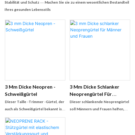
Stabilität und Schutz — Machen Sie sie zu einem wesentlichen Bestandteil
Ihres gesunden Lebensstils
3 Mm Dicke Neopren -
3 Mm Dicke Schlanker
Schweißgürtel
Neoprengürtel Für
Männer Und Frauen
Dieser Taille -Trimmer -Gürtel, der
Dieser schlankende Neoprengürtel
auch als Schweißgürtel bekannt ist,
soll Männern und Frauen helfen,
soll den Benutzern helfen
einen strafferen und geformten
Mittelteil zu erreichen. Mit einer
Dicke von nur 3 mm ist es diskret