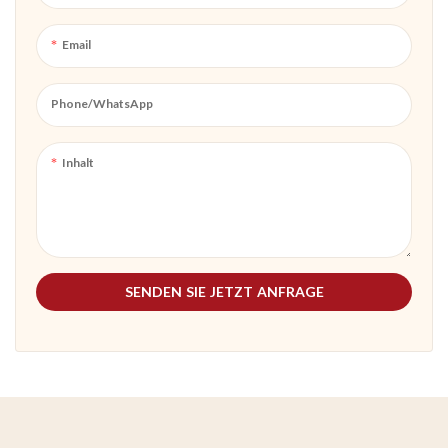
Veranstaltungen, Markenaktionen,
Veranstaltungen, Markenaktionen,
Geschenkverpackungen und
Geschenkverpackungen und
Email
tägliche Verwendung
tägliche Verwendung
Phone/whatsApp
Inhalt
SENDEN SIE JETZT ANFRAGE