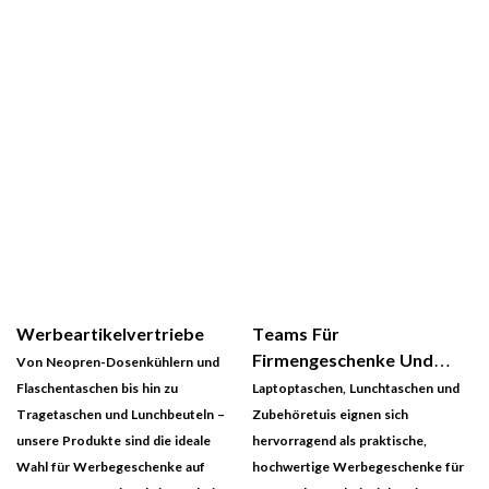
Werbeartikelvertriebe
Teams Für
Firmengeschenke Und
Von Neopren-Dosenkühlern und
Beschaffung
Flaschentaschen bis hin zu
Laptoptaschen, Lunchtaschen und
Tragetaschen und Lunchbeuteln –
Zubehöretuis eignen sich
unsere Produkte sind die ideale
hervorragend als praktische,
Wahl für Werbegeschenke auf
hochwertige Werbegeschenke für