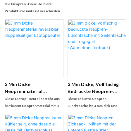
Lochgummi-Basis Kühler
Weinhülle
Die Neopren -Dose -kühlere
Produktlinie umfasst verschiedene
Stile wie Can Cooler, Dose Cooler
Bag, Dose Kühlerhülle,
Dosekühlerhalter und Can Coozie -
alle so konzipiert, dass sie die
Funktionalität mit moderner
Ästhetik kombinieren. Diese
Produkte dienen als wesentliches
Getränkezubehör für Outdoor -
Veranstaltungen, Markenaktionen,
Geschenkverpackungen und
3 Mm Dicke
3 Mm Dicke, Vollflächig
tägliche Verwendung
Neoprenmaterial
Bedruckte Neopren-
Reversibler
Lunchtasche Mit
Diese Laptop -Beutel besteht aus
Diese robuste Neopren-
Doppelseitiger
Seitentasche Und
haltbarem Neoprenmaterial mit 3
Lunchtasche ist 3 mm dick und
Laptopbeutel
Tragegurt
mm Dicke, wodurch es für Ihr Gerät
bietet dadurch Langlebigkeit und
(Wärmetransferdruck)
robust und schützend ist. Mit
optimale Isolierung. Sie besticht
einem reversiblen doppelseitigen
durch ein vollflächiges