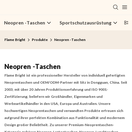
Neopren -Taschen
Sportschutzausrüstung
Wa
Flame Bright
Produkte
Neopren -Taschen
Neopren -Taschen
Flame Bright ist ein professioneller
Hersteller von individuell gefertigten
Neoprentaschen
und OEM/ODM-Partner mit Sitz in Dongguan, China. Seit
2003, mit über 20 Jahren Produktionserfahrung und ISO 9001-
Zertifizierung, beliefern wir Großhändler, Eigenmarken und
Werbeartikelhändler in den USA, Europa und Australien. Unsere
hochwertigen
Neoprentaschen
und verwandten Produkte erfreuen sich
aufgrund ihrer perfekten Kombination aus Funktionalität und modernem
Design großer Beliebtheit. Zu unserer Premium-Neoprentaschen-
Kategorie gehören Neopren-Laptoptaschen, Neopren-Lunchtaschen,