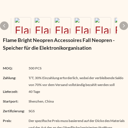
Flame Bright Neopren Accessoires Fall Neopren -
Speicher für die Elektronikorganisation
MOQ:
500 PCS
Zahlung:
T/T, 30% Einzahlung erforderlich, wobei der verbleibende Saldo
von 70% vor dem Versand vollständig bezahlt werden soll
Lieferzeit:
40 Tage
Startport:
Shenzhen, China
Zertifizierung:
SGS
Preis:
Der spezifische Preis muss basierend auf der Dicke des Materials
und der Art des an der Oberfläche laminierten Stofftyps