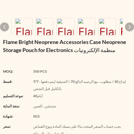
Flame Bright Neoprene Accessories Case Neoprene
Storage Pouch for Electronics منظمة الإلكترونيات
MOQ:
500 PCS
T/T ، إيداع 30 ٪ مطلوب ، مع الرصيد البالغ 70 ٪ المتبقية ليتم دفعها
قسط:
بالكامل قبل الشحن
أيام40
موعد التسليم:
شنتشن ، الصين
منفذ البداية:
SGS
شهادة:
يجب حساب السعر المحدد بناءً على سمك المادة ونوع القماش
سعر:
المغطى على السطح