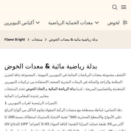
معدات الخوض
معدات الحماية الرياضية
أكياس النيوبرين
بدلة رياضية مائية & معدات الخوض
منتجات
Flame Bright
بدلة رياضية مائية & معدات الخوض
اكتشف مجموعة معدات الرياضات المائية في النيوبرين المهنية ، المصنوعة بدقة لتعزيز
السلامة والراحة والمتانة في البيئات البحرية الصعبة. الاستفادة من تركيبات النيوبرين
المتقدمة والتصاميم المريحة ، لدينا
بدلة الرياضة المائية
و
العتاد الخوض
تحدد المنتجات
معايير جديدة للمغامرات المائية.
1. الميزات الرئيسية لغراب النيوبرين:
دقة التماس: خياطة مسطحة مع منصات الركبة المقواة يقاوم التآكل من ألواح التزلج
على الأمواج والأسطح الصخرية. 360° تقنية الامتداد (استرداد استطالة بنسبة 200 ٪).
UV الدفاع: UPF أكثر من 50 طبقة حماية. المزايا التقنية: كثافة المواد: 45±5 كجم/م³
(التحكم في الطفو المتوازن) ， امتصاص المياه: & le ؛ 3 ٪ بعد 24 ساعة من الانغماس