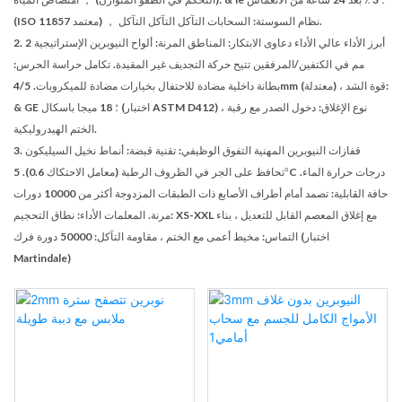
(ISO 11857 ​​معتمد) ， نظام السوستة: السحابات التآكل التآكل التآكل.
2. أبرز الأداء عالي الأداء دعاوى الابتكار: المناطق المرنة: ألواح النيوبرين الإستراتيجية 2
مم في الكتفين/المرفقين تتيح حركة التجديف غير المقيدة. تكامل حراسة الحرس:
بطانة داخلية مضادة للاحتفال بخيارات مضادة للميكروبات. 4/5mm (معتدلة) ، قوة الشد:
& GE ؛ 18 ميجا باسكال (اختبار ASTM D412) ، نوع الإغلاق: دخول الصدر مع رقبة
الختم الهيدروليكية.
3. قفازات النيوبرين المهنية التفوق الوظيفي: تقنية قبضة: أنماط نخيل السيليكون
تحافظ على الجر في الظروف الرطبة (معامل الاحتكاك 0.6). 5°C درجات حرارة الماء.
حافة القابلية: تصمد أمام أطراف الأصابع ذات الطبقات المزدوجة أكثر من 10000 دورات
مرنة. المعلمات الأداء: نطاق التحجيم: XS-XXL مع إغلاق المعصم القابل للتعديل ، بناء
التماس: مخيط أعمى مع الختم ، مقاومة التآكل: 50000 دورة فرك (اختبار
Martindale)