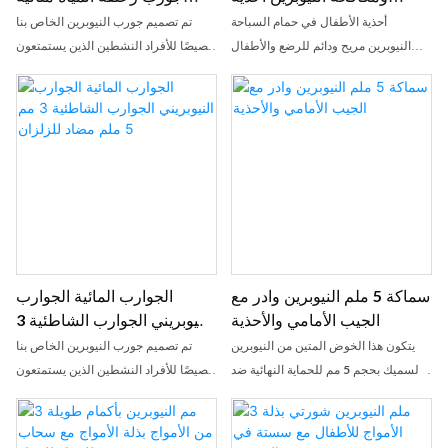
الأطفال
للرياضات المائية ، الغطس ،
أحذية الأطفال في حمام السباحة
تم تصميم جورب النيوبرين الخاص بنا
الغوص ، السباحة
النيوبرين مريح ودائم للرضع والأطفال
خصيصًا للأفراد النشطين الذين يستمتعون
الصغار لارتداءها أثناء اللعب في حمام
بالرياضات الشاطئية والإبحار والأنشطة
السباحة. مصنوعة من مواد النيوبرين ، هذه
المائية والمغامرات الخارجية الأخرى.
الأحذية خفيفة الوزن ، تجفيف سريع ،
مصنوع من مادة النيوبرين عالية الجودة
وتوفر الحماية للأقدام الصغيرة
2.5 مم ، يوفر جورب الشاطئ هذا عزلًا
ممتازًا ، ويحافظ على قدميك دافئة حتى
في ماء بارد أو ظروف عاصفة
سماكة 5 ملم النيوبرين وادر مع
الجوارب المائية الجوارب
الجيب الأمامي والأحذية
النيوبريني الجوارب الشاطئية 3
مم 5 ملم مضاد للزلزان
يتكون هذا الخوض المتين من النيوبرين
تم تصميم جورب النيوبرين الخاص بنا
السميك بحجم 5 مم للحماية النهائية ضد
خصيصًا للأفراد النشطين الذين يستمتعون
الماء البارد. يتميز بجيب أمامي مناسب
بالرياضات الشاطئية والإبحار والأنشطة
لتخزين العناصر الأساسية أثناء الصيد أو
المائية والمغامرات الخارجية الأخرى.
الصيد
مصنوع من مادة النيوبرين عالية الجودة 3