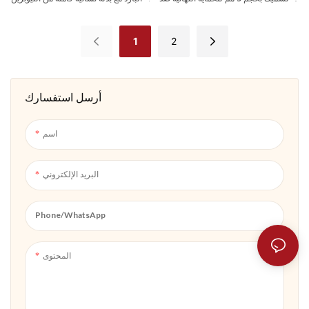
الماء البارد. يتميز بجيب أمامي مناسب
هذه. يضم هذه السحاب الأمامي والخلفي
لتخزين العناصر الأساسية أثناء الصيد أو
لسهولة وإيقاف تشغيلها ، وتوفر هذه
1
2
الصيد
السباحة الحرارية توازنًا مثاليًا للمرونة
والعزل لأنشطة المياه الخارجية
أرسل استفسارك
اسم
البريد الإلكتروني
Phone/whatsApp
المحتوى