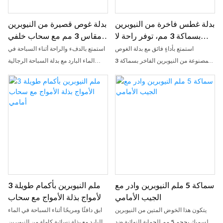
بدلة غطس فاخرة من النيوبرين
بدلة غوص قصيرة من النيوبرين
بسماكة 3 مم، توفر راحة لا
مقاس 3 مم مع سحاب خلفي
مثيل لها، متوفرة بالجملة
للرجال
استمتع بأداءٍ فائق مع بدلة الغوص
استمتع بالدفء والراحة أثناء السباحة في
المصنوعة من النيوبرين الفاخر بسماكة 3
الماء البارد مع بدلة السباحة الرجالية
مم، والمصممة خصيصًا لتوفير راحة لا
الكاملة المصنوعة من النيوبرين بسمك 3
مثيل لها في الماء. صُنعت هذه البدلة من
مم. تتميز هذه البدلة الحرارية بسحاب
مادة عالية الجودة ومرنة، وتوفر عزلًا
أمامي وخلفي لسهولة الارتداء والخلع،
حراريًا ممتازًا مع ضمان حرية حركة كاملة
وتوفر التوازن المثالي بين المرونة والعزل
للغوص أو ركوب الأمواج أو السباحة.
الحراري للأنشطة المائية الخارجية.
تُحقق سماكة 3 مم التوازن الأمثل بين
الدفء وخفة الحركة. صُممت بدلات
الغوص بالجملة لدينا لتوفير المتانة
والملاءمة المحكمة، وهي الخيار الأمثل
لتجار التجزئة الذين يسعون إلى تقديم
سماكة 5 ملم النيوبرين وادر مع
3 ملم النيوبرين بأكمام طويلة
معدات عالية الجودة بأسعار تنافسية.
الجيب الأمامي
الأمواج بذلة الأمواج مع سحاب
أمامي
يتكون هذا الخوض المتين من النيوبرين
ابق دافئًا ومريحًا أثناء السباحة في الماء
السميك بحجم 5 مم للحماية النهائية ضد
البارد مع بذلة نسائية كاملة من النيوبرين