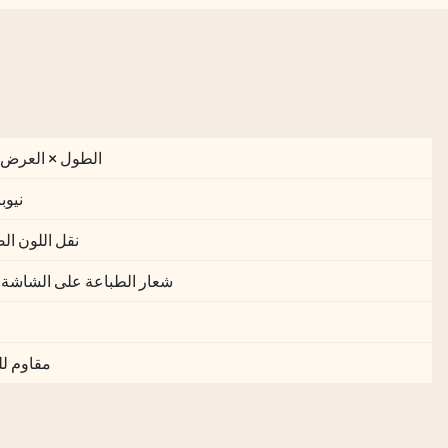
الطول × العرض × الارتفاع
نيوبر
نقل اللون ال
شعار الطباعة على الشاشة أ
مقاوم لل