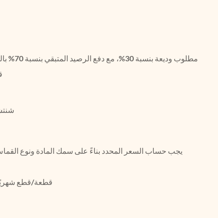
ق
شنتش
يجب حساب السعر المحدد بناءً على سمك المادة ونوع القم
200,000 قطعة/قطع شهريً