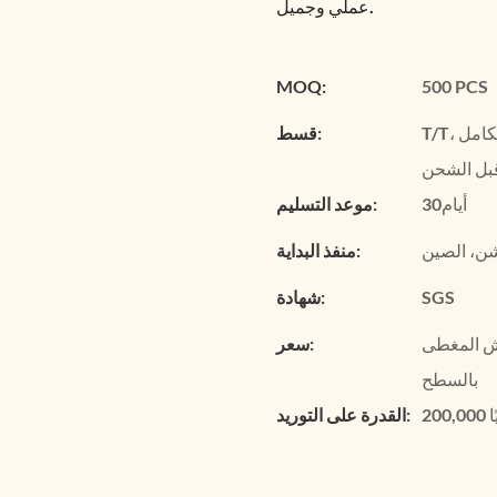
عملي وجميل.
MOQ:
500 PCS
T/T، مطلوب وديعة بنسبة 30%، مع دفع الرصيد المتبقي بنسبة 70% بالكامل
قسط:
بل الشحن
أيام30
موعد التسليم:
ن، الصين
منفذ البداية:
SGS
شهادة:
اش المغطى
سعر:
بالسطح
ا
القدرة على التوريد: