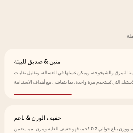
متين & صديق للبيئة
ومة التمزق والشيخوخة، ويمكن غسلها في الغسالة، وتقليل نفايات
خفيف الوزن & ناعم
بسمك يتراوح بين 1 إلى 5 مم ووزن يبلغ حوالي 0.2 كجم، فهو خفيف للغاية ومرن، مما يضمن