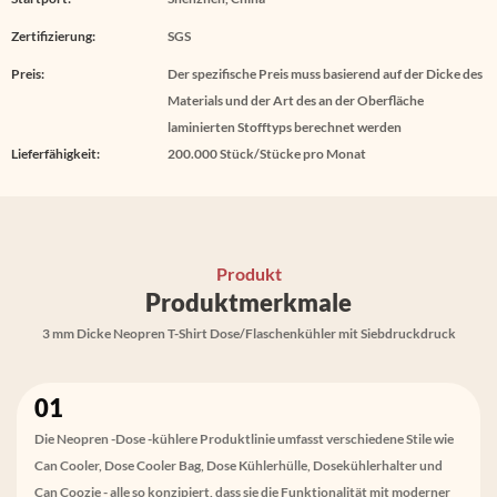
Zertifizierung:
SGS
Preis:
Der spezifische Preis muss basierend auf der Dicke des
Materials und der Art des an der Oberfläche
laminierten Stofftyps berechnet werden
Lieferfähigkeit:
200.000 Stück/Stücke pro Monat
Produkt
Produktmerkmale
3 mm Dicke Neopren T-Shirt Dose/Flaschenkühler mit Siebdruckdruck
01
Die Neopren -Dose -kühlere Produktlinie umfasst verschiedene Stile wie
Can Cooler, Dose Cooler Bag, Dose Kühlerhülle, Dosekühlerhalter und
Can Coozie - alle so konzipiert, dass sie die Funktionalität mit moderner