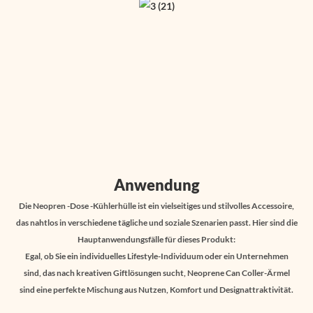
Anwendung
Die Neopren -Dose -Kühlerhülle ist ein vielseitiges und stilvolles Accessoire,
das nahtlos in verschiedene tägliche und soziale Szenarien passt. Hier sind die
Hauptanwendungsfälle für dieses Produkt:
Egal, ob Sie ein individuelles Lifestyle-Individuum oder ein Unternehmen
sind, das nach kreativen Giftlösungen sucht, Neoprene Can Coller-Ärmel
sind eine perfekte Mischung aus Nutzen, Komfort und Designattraktivität.