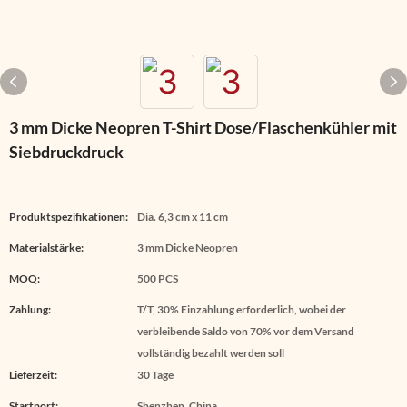
3 mm Dicke Neopren T-Shirt Dose/Flaschenkühler mit
Siebdruckdruck
Produktspezifikationen:
Dia. 6,3 cm x 11 cm
Materialstärke:
3 mm Dicke Neopren
MOQ:
500 PCS
Zahlung:
T/T, 30% Einzahlung erforderlich, wobei der
verbleibende Saldo von 70% vor dem Versand
vollständig bezahlt werden soll
Lieferzeit:
30 Tage
Startport:
Shenzhen, China