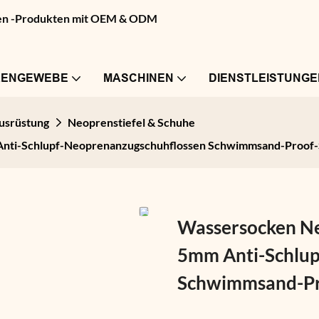
pren -Produkten mit OEM & ODM
RENGEWEBE
MASCHINEN
DIENSTLEISTUNGE
usrüstung
Neoprenstiefel & Schuhe
Anti-Schlupf-Neoprenanzugschuhflossen Schwimmsand-Proof
Wassersocken Ne
5mm Anti-Schlup
Schwimmsand-Pr