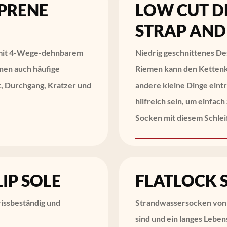
PRENE
LOW CUT D
STRAP AND
 mit 4-Wege-dehnbarem
Niedrig geschnittenes Des
nnen auch häufige
Riemen kann den Kettenk
, Durchgang, Kratzer und
andere kleine Dinge eintr
hilfreich sein, um einfac
Socken mit diesem Schlei
IP SOLE
FLATLOCK 
rissbeständig und
Strandwassersocken von 
sind und ein langes Lebe