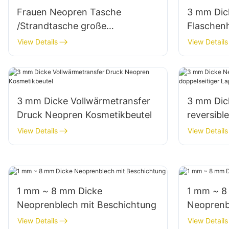
Frauen Neopren Tasche
3 mm Dic
/Strandtasche große
Flaschenh
Handtaschen mit Reißverschluss
mit Schul
View Details
View Details
in Tasche
3 mm Dicke Vollwärmetransfer
3 mm Dic
Druck Neopren Kosmetikbeutel
reversibl
Laptopbe
View Details
View Details
1 mm ~ 8 mm Dicke
1 mm ~ 8
Neoprenblech mit Beschichtung
Neoprenb
View Details
View Details