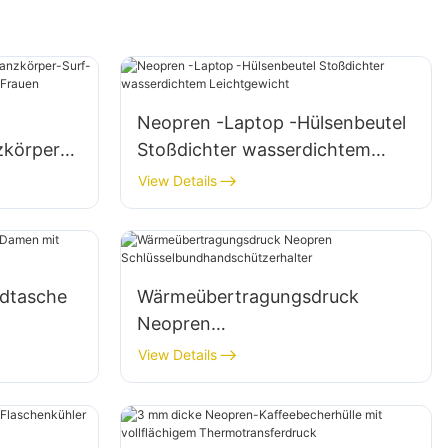
Neopren -Laptop -Hülsenbeutel
körper-
Stoßdichter wasserdichtem
t
Leichtgewicht
View Details
uen
ndtasche
Wärmeübertragungsdruck
Neopren
Schlüsselbundhandschützerhalt
View Details
er