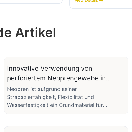
View Details
elastischen Stoff
 Artikel
Innovative Verwendung von
perforiertem Neoprengewebe in
Sportausrüstung
Neopren ist aufgrund seiner
Strapazierfähigkeit, Flexibilität und
Wasserfestigkeit ein Grundmaterial für
Sportbekleidung. Innovative Anwendungen
von perforiertem Neopren haben
Sportbekleidung jedoch auf ein völlig neues