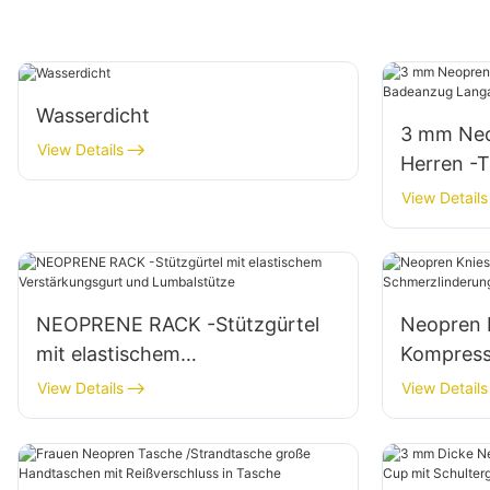
Wasserdicht
3 mm Neo
View Details
Herren -
Langarm
View Details
NEOPRENE RACK -Stützgürtel
Neopren K
mit elastischem
Kompress
Verstärkungsgurt und
Schmerzl
View Details
View Details
Lumbalstütze
der Verle