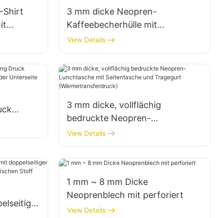
-Shirt
3 mm dicke Neopren-
it
Kaffeebecherhülle mit
vollflächigem
View Details
Thermotransferdruck
3 mm dicke, vollflächig
uck
bedruckte Neopren-
Lunchtasche mit Seitentasche
View Details
rseite
und Tragegurt
(Wärmetransferdruck)
1 mm ~ 8 mm Dicke
Neoprenblech mit perforiert
elseitiger
View Details
ierung von