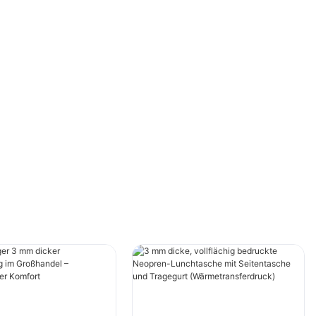
Glücklicherweise bietet eine Neoprenbandage
eine vielversprechende Lösung, um
Gelenkschmerzen zu lindern und die dringend
benötigte Linderung zu verschaffen. In diesem
Artikel tauchen wir in die Welt der
Neoprenbandage bei Gelenkschmerzen ein
und behandeln alles, was Sie über diese
innovative Schmerzbehandlungsoption wissen
müssen.
Neopren-Unterstützung verstehen
Neopren ist ein synthetisches Gummimaterial,
das für seine Flexibilität, Haltbarkeit und
Wärmespeicherfähigkeit bekannt ist. Diese
Eigenschaften machen Neopren zu einer
hervorragenden Wahl für Gelenkbandagen, da
es dem betroffenen Bereich Kompression,