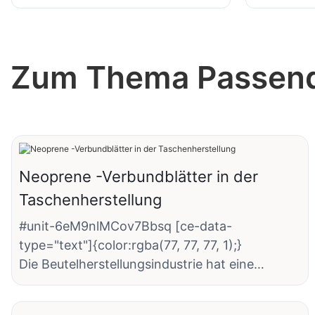
Zum Thema Passende
Neoprene -Verbundblätter in der
Taschenherstellung
#unit-6eM9nlMCov7Bbsq [ce-data-
type="text"]{color:rgba(77, 77, 77, 1);}
Die Beutelherstellungsindustrie hat eine
Materialrevolution mit der Einführung von
Neopren -Verbundwerkstoffen durchlaufen