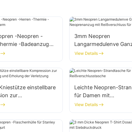
pren -Neopren -
3mm Neopren
Thermie -Badeanzug
Langarmedulenve Ganz
Surf-Neoprenanzug mi
View Details
Reißverschluss für Fra
niestütze einstellbare
Leichte Neopren-Stra
ion zur
für Damen mit
inderung und Erholung
Reißverschlusstasche
View Details
tzung