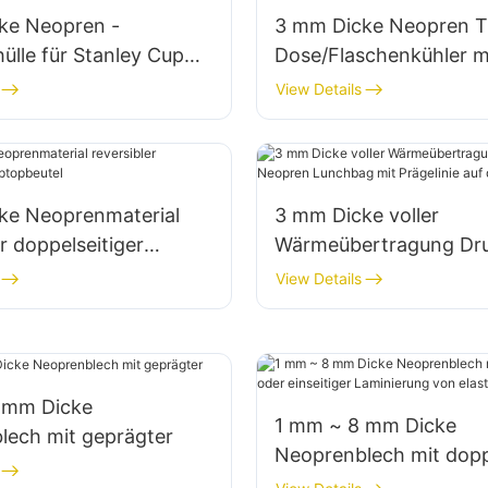
ke Neopren -
3 mm Dicke Neopren T
ülle für Stanley Cup
Dose/Flaschenkühler m
tergurt
Siebdruckdruck
View Details
ke Neoprenmaterial
3 mm Dicke voller
er doppelseitiger
Wärmeübertragung Dr
utel
Neopren Lunchbag mit
View Details
Prägelinie auf der Unte
 mm Dicke
1 mm ~ 8 mm Dicke
lech mit geprägter
Neoprenblech mit dopp
oder einseitiger Lamin