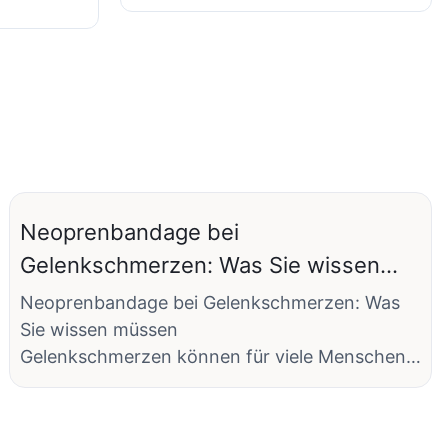
Neoprenbandage bei
Gelenkschmerzen: Was Sie wissen
müssen
Neoprenbandage bei Gelenkschmerzen: Was
Sie wissen müssen
Gelenkschmerzen können für viele Menschen
eine belastende Erkrankung sein und ihre
täglichen Aktivitäten sowie ihre allgemeine
Lebensqualität beeinträchtigen.