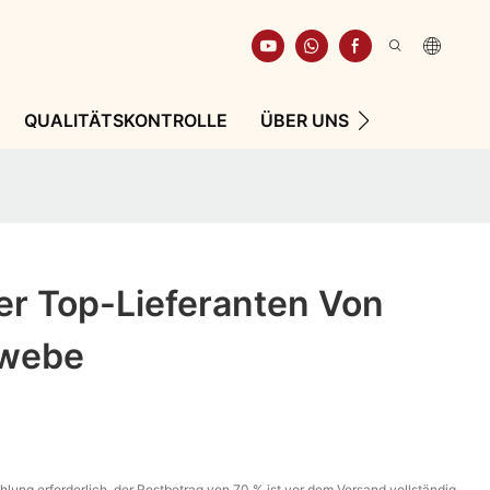
QUALITÄTSKONTROLLE
ÜBER UNS
RESSOURCE
Der Top-Lieferanten Von
webe
lung erforderlich, der Restbetrag von 70 % ist vor dem Versand vollständig