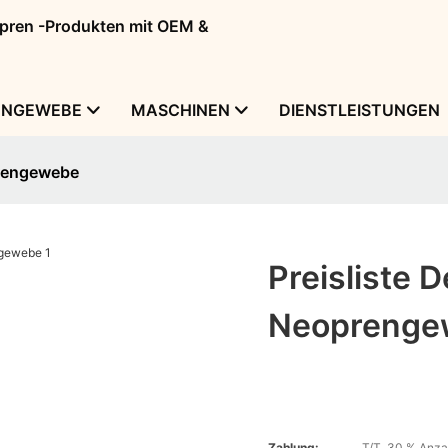
eopren -Produkten mit OEM &
ENGEWEBE
MASCHINEN
DIENSTLEISTUNGEN
prengewebe
Preisliste 
Neoprenge
Zahlung:
T/T, 30 % Anzah