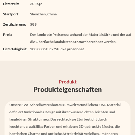
Lieferzeit:
30 Tage
Startport:
Shenzhen, China
Zertifizierung:
SGS
Preis:
Der konkrete Preis muss anhand der Materialstärke und der auf
die Oberfläche laminierten Stoffart berechnet werden.
Lieferfähigkeit:
200.000 Stück/Stücke pro Monat
Produkt
Produkteigenschaften
Unsere EVA-Schreibwarenbox aus umweltfreundlichem EVA-Material
definiert funktionales Design mit ihrer wasserdichten, leichten und
langlebigen Struktur neu. Das rechteckige Etui besticht durch
leuchtende, auffällige Farben und erhabene 3D-gedruckte Muster, die
haptischen Charme und optische Attraktivität verleihen. Im Inneren