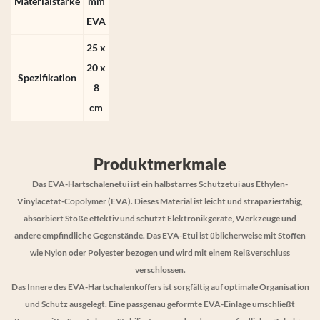
Materialstärke
mm
EVA
25 x
20 x
Spezifikation
8
cm
Produktmerkmale
Das EVA-Hartschalenetui ist ein halbstarres Schutzetui aus Ethylen-
Vinylacetat-Copolymer (EVA). Dieses Material ist leicht und strapazierfähig,
absorbiert Stöße effektiv und schützt Elektronikgeräte, Werkzeuge und
andere empfindliche Gegenstände. Das EVA-Etui ist üblicherweise mit Stoffen
wie Nylon oder Polyester bezogen und wird mit einem Reißverschluss
verschlossen.
Das Innere des EVA-Hartschalenkoffers ist sorgfältig auf optimale Organisation
und Schutz ausgelegt. Eine passgenau
geformte EVA-Einlage
umschließt