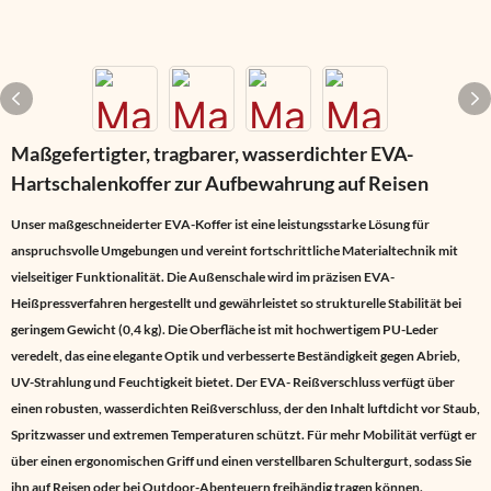
Maßgefertigter, tragbarer, wasserdichter EVA-
Hartschalenkoffer zur Aufbewahrung auf Reisen
Unser
maßgeschneiderter EVA-Koffer
ist eine leistungsstarke Lösung für
anspruchsvolle Umgebungen und vereint fortschrittliche Materialtechnik mit
vielseitiger Funktionalität. Die Außenschale wird im präzisen
EVA-
Heißpressverfahren
hergestellt und gewährleistet so strukturelle Stabilität bei
geringem Gewicht (0,4 kg). Die Oberfläche ist mit hochwertigem PU-Leder
veredelt, das eine elegante Optik und verbesserte Beständigkeit gegen Abrieb,
UV-Strahlung und Feuchtigkeit bietet. Der
EVA-
Reißverschluss verfügt über
einen robusten, wasserdichten Reißverschluss, der den Inhalt luftdicht vor Staub,
Spritzwasser und extremen Temperaturen schützt. Für mehr Mobilität verfügt er
über einen ergonomischen Griff und einen verstellbaren Schultergurt, sodass Sie
ihn auf Reisen oder bei Outdoor-Abenteuern freihändig tragen können.