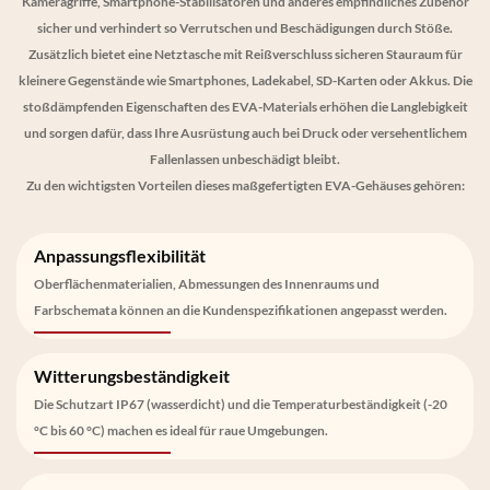
Kameragriffe, Smartphone-Stabilisatoren und anderes empfindliches Zubehör
sicher und verhindert so Verrutschen und Beschädigungen durch Stöße.
Zusätzlich bietet eine Netztasche mit Reißverschluss sicheren Stauraum für
kleinere Gegenstände wie Smartphones, Ladekabel, SD-Karten oder Akkus. Die
stoßdämpfenden Eigenschaften des EVA-Materials erhöhen die Langlebigkeit
und sorgen dafür, dass Ihre Ausrüstung auch bei Druck oder versehentlichem
Fallenlassen unbeschädigt bleibt.
Zu den wichtigsten Vorteilen dieses maßgefertigten EVA-Gehäuses gehören:
Anpassungsflexibilität
Oberflächenmaterialien, Abmessungen des Innenraums und
Farbschemata können an die Kundenspezifikationen angepasst werden.
Witterungsbeständigkeit
Die Schutzart IP67 (wasserdicht) und die Temperaturbeständigkeit (-20
°C bis 60 °C) machen es ideal für raue Umgebungen.