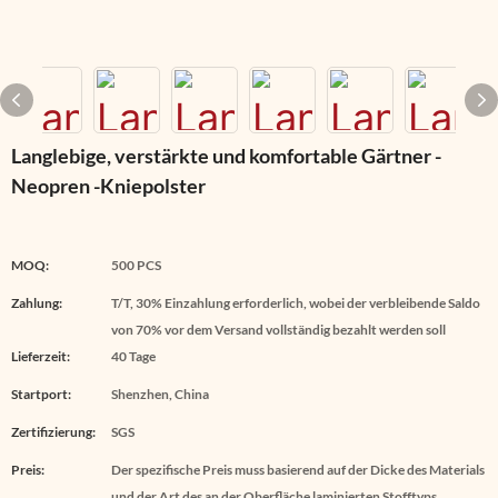
Langlebige, verstärkte und komfortable Gärtner -
Neopren -Kniepolster
MOQ:
500 PCS
Zahlung:
T/T, 30% Einzahlung erforderlich, wobei der verbleibende Saldo
von 70% vor dem Versand vollständig bezahlt werden soll
Lieferzeit:
40 Tage
Startport:
Shenzhen, China
Zertifizierung:
SGS
Preis:
Der spezifische Preis muss basierend auf der Dicke des Materials
und der Art des an der Oberfläche laminierten Stofftyps