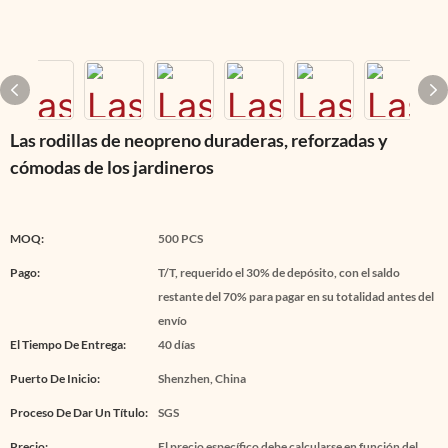
Las rodillas de neopreno duraderas, reforzadas y
cómodas de los jardineros
MOQ:
500 PCS
Pago:
T/T, requerido el 30% de depósito, con el saldo
restante del 70% para pagar en su totalidad antes del
envío
El Tiempo De Entrega:
40 días
Puerto De Inicio:
Shenzhen, China
Proceso De Dar Un Título:
SGS
Precio:
El precio específico debe calcularse en función del