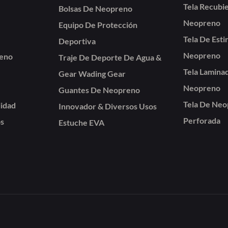
Tela Recubi
Bolsas De Neopreno
Neopreno
Equipo De Protección
Tela De Est
Deportiva
Neopreno
reno
Traje De Deporte De Agua &
Tela Lamina
Gear Wading Gear
Neopreno
Guantes De Neopreno
Tela De Ne
lidad
Innovador & Diversos Usos
Perforada
s
Estuche EVA