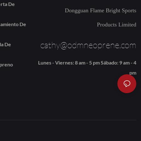
erta De
Dongguan Flame Bright Sports
iramiento De
Products Limited
cathy@odmneoprene.com
da De
Lunes - Viernes: 8 am - 5 pm Sábado: 9 am - 4
opreno
pm