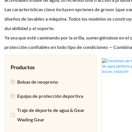
Las características clave incluyen opciones de grosor (que va
diseños de lavables a máquina. Todos los modelos se construy
durabilidad y el soporte.
Ya sea que esté caminando por la orilla, sumergiéndose en el 
protección confiables en todo tipo de condiciones — Combinand
Productos
+
Bolsas de neopreno
+
Equipo de protección deportiva
Bolsa de neopreno para portátil
Traje de deporte de agua & Gear
Bolsa de neopreno para el
Soporte de retroceso del
-
Wading Gear
almuerzo
neopreno