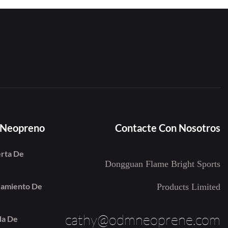
e Neopreno
Contacte Con Nosotros
erta De
Dongguan Flame Bright Sports
iramiento De
Products Limited
cathy@odmneoprene.com
da De