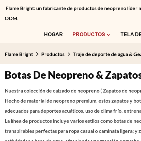
Flame Bright: un fabricante de productos de neopreno líder
ODM.
HOGAR
PRODUCTOS
TELA D
Flame Bright
Productos
Traje de deporte de agua & G
Botas De Neopreno & Zapato
Nuestra colección de calzado de neopreno (
Zapatos de neo
Hecho de material de neopreno premium, estos zapatos y botas 
adecuados para deportes acuáticos, uso de clima frío, entren
La línea de productos incluye varios estilos como botas de ne
transpirables perfectas para ropa casual o caminata ligera; 
actividades a base de agua, ofreciendo una tracción a prueba