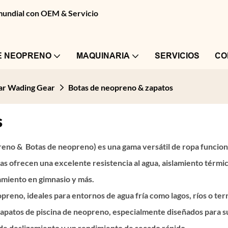
 mundial con OEM & Servicio
E NEOPRENO
MAQUINARIA
SERVICIOS
CO
ear Wading Gear
Botas de neopreno & zapatos
s
preno
&
Botas de neopreno)
es una gama versátil de ropa funciona
ofrecen una excelente resistencia al agua, aislamiento térmico,
amiento en gimnasio y más.
opreno, ideales para entornos de agua fría como lagos, ríos o te
y zapatos de piscina de neopreno, especialmente diseñados para 
 de deslizamiento y un rendimiento de secado rápido.