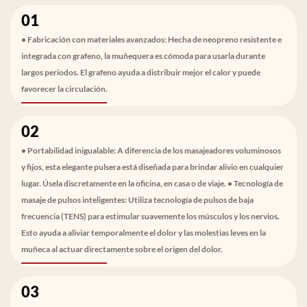
01
• Fabricación con materiales avanzados: Hecha de neopreno resistente e
integrada con grafeno, la muñequera es cómoda para usarla durante
largos periodos. El grafeno ayuda a distribuir mejor el calor y puede
favorecer la circulación.
02
• Portabilidad inigualable: A diferencia de los masajeadores voluminosos
y fijos, esta elegante pulsera está diseñada para brindar alivio en cualquier
lugar. Úsela discretamente en la oficina, en casa o de viaje. • Tecnología de
masaje de pulsos inteligentes: Utiliza tecnología de pulsos de baja
frecuencia (TENS) para estimular suavemente los músculos y los nervios.
Esto ayuda a aliviar temporalmente el dolor y las molestias leves en la
muñeca al actuar directamente sobre el origen del dolor.
03