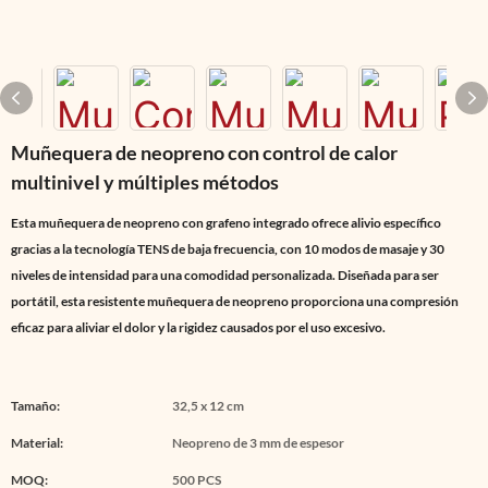
Muñequera de neopreno con control de calor
multinivel y múltiples métodos
Esta muñequera de neopreno con grafeno integrado ofrece alivio específico
gracias a la tecnología TENS de baja frecuencia, con 10 modos de masaje y 30
niveles de intensidad para una comodidad personalizada. Diseñada para ser
portátil, esta resistente muñequera de neopreno proporciona una compresión
eficaz para aliviar el dolor y la rigidez causados ​​por el uso excesivo.
Tamaño:
32,5 x 12 cm
Material:
Neopreno de 3 mm de espesor
MOQ:
500 PCS