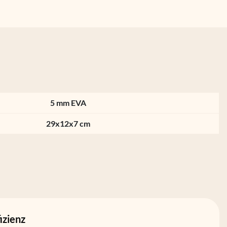
5 mm EVA
29x12x7 cm
izienz