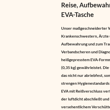
Reise, Aufbewah
EVA-Tasche
Unser
maßgeschneiderter 
Krankenschwestern, Ärzte u
Aufbewahrung und zum Trans
Verbandscheren und Diagno
heißgepresstem EVA-Formm
(0,35 kg) gewährleistet. Di
das nicht nur abriebfest, so
strengen Hygienestandards 
EVA mit Reißverschluss
verf
der luftdicht abschließt un
versehentlichem Verschütten