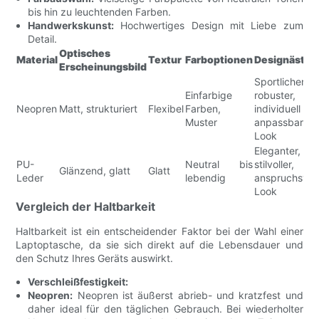
bis hin zu leuchtenden Farben.
Handwerkskunst:
Hochwertiges Design mit Liebe zum
Detail.
Optisches
Material
Textur
Farboptionen
Designästhe
Erscheinungsbild
Sportlicher,
Einfarbige
robuster,
Neopren
Matt, strukturiert
Flexibel
Farben,
individuell
Muster
anpassbarer
Look
Eleganter,
PU-
Neutral bis
stilvoller,
Glänzend, glatt
Glatt
Leder
lebendig
anspruchsvoll
Look
Vergleich der Haltbarkeit
Haltbarkeit ist ein entscheidender Faktor bei der Wahl einer
Laptoptasche, da sie sich direkt auf die Lebensdauer und
den Schutz Ihres Geräts auswirkt.
Verschleißfestigkeit:
Neopren:
Neopren ist äußerst abrieb- und kratzfest und
daher ideal für den täglichen Gebrauch. Bei wiederholter