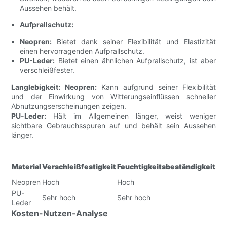
Aussehen behält.
Aufprallschutz:
Neopren:
Bietet dank seiner Flexibilität und Elastizität
einen hervorragenden Aufprallschutz.
PU-Leder:
Bietet einen ähnlichen Aufprallschutz, ist aber
verschleißfester.
Langlebigkeit:
Neopren:
Kann aufgrund seiner Flexibilität
und der Einwirkung von Witterungseinflüssen schneller
Abnutzungserscheinungen zeigen.
PU-Leder:
Hält im Allgemeinen länger, weist weniger
sichtbare Gebrauchsspuren auf und behält sein Aussehen
länger.
UV
Material
Verschleißfestigkeit
Feuchtigkeitsbeständigkeit
Be
Neopren
Hoch
Hoch
Nie
PU-
Sehr hoch
Sehr hoch
Ho
Leder
Kosten-Nutzen-Analyse