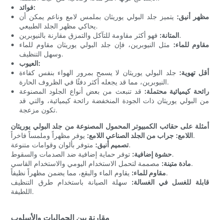
فوائد:
مظهر أنيق:
يتميز جلد البولي يوريثان بملمس لامع وناعم يمكن أن
يحاكي مظهر الجلد الطبيعي.
فهو أكثر مقاومة للتآكل والتمزق مقارنة بالنيوبرين.
المتانة:
مقاوم للماء:
مثل النيوبرين، فإن جلد البولي يوريثان مقاوم للماء
وسهل التنظيف.
العيوب:
أقل تهوية:
جلد البولي يوريثان لا يسمح بمرور الهواء بنفس كفاءة
النيوبرين، مما قد يجعله أكثر دفئًا في الظروف الحارة.
رائحة كيميائية محتملة:
قد تنبعث من بعض أنواع الجلود المصنوعة
من البولي يوريثان ذات الجودة المنخفضة رائحة كيميائية، والتي قد
تكون مزعجة.
أمثلة على حقائب الكمبيوتر المحمول المصنوعة من جلد البولي يوريثان
يوفر مظهراً وملمساً فاخراً.
اللامع:
جراب من الجلد الصناعي اللامع:
متوفر بألوان وقوامات متنوعة.
تصميم أنيق:
توفر حماية إضافية ضد الصدمات والسقوط.
حشوة إضافية:
مصممة لتحمل الاستخدام اليومي والاستخدام القاسي.
مادة متينة:
يقاوم الماء والبقع، مما يضمن مظهراً نظيفاً.
مقاوم للماء:
قابلة للغسل في الغسالة:
سهلة الصيانة باستخدام طرق التنظيف
اللطيفة.
مقارنة بين الجماليات والأسلوب