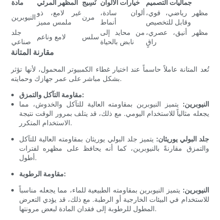
جماليات التصميم
خيارات الألوان
نَسِيج
المظهر المرئي
مادة
مظهر رياضي، قوي،
ألوان سادة،
غير لامع، ذو
مرن
النيوبرين
وقابل للتخصيص
أنماط
ملمس مميز
مظهر أنيق، عصري،
من محايد إلى
جلد
سلس
لامع وناعم
راقٍ
نابض بالحياة
صناعي
مقارنة المتانة
تُعد المتانة عاملاً حاسماً عند اختيار غطاء الكمبيوتر المحمول، لأنها تؤثر
بشكل مباشر على عمر جهازك وحمايته.
مقاومة التآكل والتمزق:
النيوبرين:
يتميز النيوبرين بمقاومته العالية للتآكل والخدوش، مما
يجعله مثالياً للاستخدام اليومي. مع ذلك، قد يتلف بمرور الوقت نتيجة
الاستخدام المتكرر.
جلد البولي يوريثان:
يتميز جلد البولي يوريثان بمقاومته العالية للتآكل
والتمزق مقارنةً بالنيوبرين، كما أنه يحافظ على مظهره لفترات
أطول.
مقاومة الرطوبة:
النيوبرين:
يتميز النيوبرين بمقاومته الطبيعية للماء، مما يجعله مناسباً
للاستخدام في البيئات الخارجية أو الرطبة. مع ذلك، قد يؤدي التعرض
المطول للرطوبة إلى فقدان المادة لبعض مرونتها.