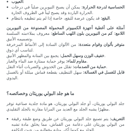
العيوب:
الحساسية لدرجة الحرارة:
يمكن أن يصبح النيوبرين صلباً في درجات
الحرارة الباردة وقد يصبح ليناً في الظروف الحارة.
قد يكون عرضة للبقع، خاصة إذا لم يتم تنظيفه بانتظام.
البقع:
أمثلة على أغطية أجهزة الكمبيوتر المحمولة المصنوعة من النيوبرين
اللامع:
كم من النيوبرين بلون اللهب الساطع:
معروف بملاءمته السلسة
وتصميمه الأنيق.
متوفر بألوان وقوام متعددة:
من الألوان السادة إلى الأنماط المزخرفة
لتناسب أي ذوق.
يجمع بين المتانة والمظهر الأنيق.
خفيف الوزن وسهل الحمل:
يوفر حماية ممتازة ضد الماء والغبار.
مقاوم للماء:
تقلل من الخدوش والضربات أثناء النقل.
حماية من الصدمات:
قابل للغسل في الغسالة:
سهل التنظيف بقطعة قماش مبللة أو بالغسل
اليدوي.
ما هو جلد البولي يوريثان وخصائصه؟
جلد البولي يوريثان، أو جلد البولي يوريثان، هو مادة جلدية صناعية توفر
مظهرًا يشبه الجلد مع العديد من المزايا مقارنة بالجلد التقليدي.
التعريف:
يتم تصنيع جلد البولي يوريثان عن طريق وضع طبقة رقيقة
من البولي يوريثان على دعامة من القماش، مما يخلق مادة تشبه
الجلد مع كونها أكثر متانة وفعالية من حيث التكلفة.