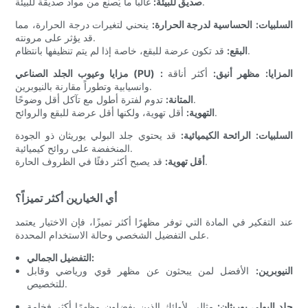
غالباً ما يُصنع من مواد صديقة للبيئة.
صديق للبيئة:
السلبيات:
الحساسية لدرجة الحرارة:
ينحني لتغيرات درجة الحرارة، مما
قد يؤثر على مرونته.
قد تكون عرضة للبقع، خاصة إذا لم يتم تنظيفها بانتظام.
البقع:
: المزايا:
مظهر أنيق:
أكثر أناقة
مزايا وعيوب الجلد الصناعي (PU)
وانسيابية وتطوراً مقارنة بالنيوبرين.
تدوم لفترة أطول مع تآكل أقل وضوحًا.
المتانة:
أقل تهوية، ولكنها أقل عرضة للبقع والروائح.
التهوية:
السلبيات:
الرائحة الكيميائية:
قد يحتوي جلد البولي يوريثان ذو الجودة
المنخفضة على روائح كيميائية.
قد يصبح أكثر دفئًا في الظروف الحارة.
أقل تهوية:
أي الخيارين أكثر تميزاً؟
عند التفكير في المادة التي توفر مظهرًا أكثر تميزًا، فإن الاختيار يعتمد
على التفضيل الشخصي وحالة الاستخدام المحددة.
التفضيل الجمالي:
النيوبرين:
الأفضل لمن يبحثون عن مظهر قوي ورياضي وقابل
للتخصيص.
جلد البولي يوريثان:
مثالي لأولئك الذين يفضلون مظهرًا أكثر فخامة