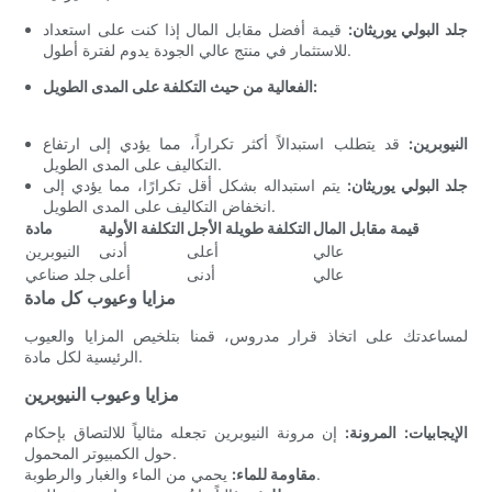
جلد البولي يوريثان:
قيمة أفضل مقابل المال إذا كنت على استعداد
للاستثمار في منتج عالي الجودة يدوم لفترة أطول.
الفعالية من حيث التكلفة على المدى الطويل:
النيوبرين:
قد يتطلب استبدالاً أكثر تكراراً، مما يؤدي إلى ارتفاع
التكاليف على المدى الطويل.
جلد البولي يوريثان:
يتم استبداله بشكل أقل تكرارًا، مما يؤدي إلى
انخفاض التكاليف على المدى الطويل.
قيمة مقابل المال
التكلفة طويلة الأجل
التكلفة الأولية
مادة
عالي
أعلى
أدنى
النيوبرين
عالي
أدنى
أعلى
جلد صناعي
مزايا وعيوب كل مادة
لمساعدتك على اتخاذ قرار مدروس، قمنا بتلخيص المزايا والعيوب
الرئيسية لكل مادة.
مزايا وعيوب النيوبرين
الإيجابيات:
المرونة:
إن مرونة النيوبرين تجعله مثالياً للالتصاق بإحكام
حول الكمبيوتر المحمول.
يحمي من الماء والغبار والرطوبة.
مقاومة للماء: