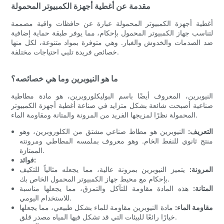
مقدمة عن أغطية أجهزة الكمبيوتر المحمولة
أغطية أجهزة الكمبيوتر المحمولة عبارة عن حافظات واقية مصممة
لتناسب جهاز الكمبيوتر المحمول بإحكام، مما يوفر طبقة حماية إضافية
ضد الصدمات والخدوش والغبار. وهي متوفرة بمواد متنوعة، لكل منها
خصائص فريدة تلبي احتياجات مختلفة.
ما هو النيوبرين وما هي خصائصه؟
النيوبرين، المعروف أيضًا باسم البوليكلوروبرين، هو مادة مطاطية
صناعية أصبحت شائعة بشكل متزايد في صناعة أغطية أجهزة الكمبيوتر
المحمولة نظرًا لمزيجها الفريد من المرونة والمتانة ومقاومة الماء.
التعريف:
النيوبرين هو مطاط صناعي مشتق من الكلوروبرين، وهو
منتج ثانوي للنفط الخام. وهو معروف بملمسه المطاطي ومرونته
الممتازة.
فوائد:
المرونة:
يتميز النيوبرين بمرونة عالية، مما يجعله مثالياً للتكيف
بإحكام مع محيط جهاز الكمبيوتر المحمول الخاص بك.
المتانة:
هذه المادة مقاومة للتآكل والتمزق، مما يجعلها مناسبة
للاستخدام اليومي.
مقاومة الماء:
مادة النيوبرين مقاومة للماء بشكل طبيعي، مما يجعلها
خيارًا رائعًا للبيئات التي قد تشكل فيها المياه مصدر قلق.