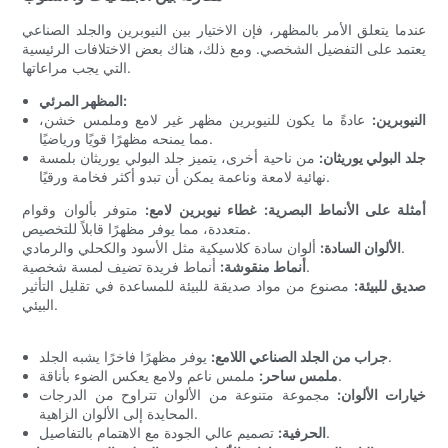
عندما يتعلق الأمر بالمظهر، فإن الاختيار بين النيوبرين والجلد الصناعي
يعتمد على التفضيل الشخصي. ومع ذلك، هناك بعض الاختلافات الرئيسية
التي يجب مراعاتها.
المظهر المرئي:
النيوبرين:
عادةً ما يكون للنيوبرين مظهر غير لامع وملمس خشن،
مما يمنحه مظهرًا قويًا ورياضيًا.
جلد البولي يوريثان:
من ناحية أخرى، يتميز جلد البولي يوريثان بلمسة
نهائية لامعة وناعمة يمكن أن تبدو أكثر فخامة ورقيًا.
أمثلة على الأنماط البصرية:
غطاء نيوبرين لامع:
متوفر بألوان وقوام
متعددة، مما يوفر مظهرًا قابلاً للتخصيص.
ألوان سادة كلاسيكية مثل الأسود والكحلي والرمادي.
الألوان السادة:
أنماط فريدة تضيف لمسة شخصية.
أنماط منقوشة:
صديق للبيئة:
مصنوع من مواد صديقة للبيئة للمساعدة في تقليل التأثير
البيئي.
يوفر مظهرًا فاخرًا يشبه الجلد.
جراب من الجلد الصناعي اللامع:
ملمس ناعم ولامع يعكس الضوء بأناقة.
ملمس ساحر:
خيارات الألوان:
مجموعة متنوعة من الألوان تتراوح من الدرجات
المحايدة إلى الألوان الزاهية.
تصميم عالي الجودة مع الاهتمام بالتفاصيل.
الحرفية: