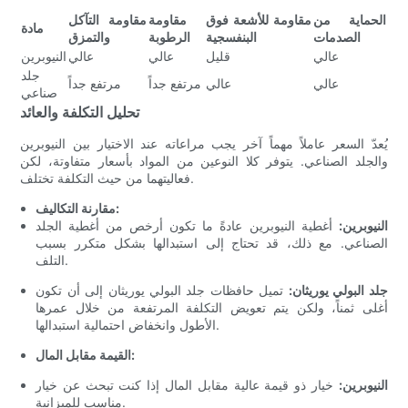
الحماية من
مقاومة للأشعة فوق
مقاومة
مقاومة التآكل
مادة
الصدمات
البنفسجية
الرطوبة
والتمزق
عالي
قليل
عالي
عالي
النيوبرين
جلد
عالي
عالي
مرتفع جداً
مرتفع جداً
صناعي
تحليل التكلفة والعائد
يُعدّ السعر عاملاً مهماً آخر يجب مراعاته عند الاختيار بين النيوبرين
والجلد الصناعي. يتوفر كلا النوعين من المواد بأسعار متفاوتة، لكن
فعاليتهما من حيث التكلفة تختلف.
مقارنة التكاليف:
النيوبرين:
أغطية النيوبرين عادةً ما تكون أرخص من أغطية الجلد
الصناعي. مع ذلك، قد تحتاج إلى استبدالها بشكل متكرر بسبب
التلف.
جلد البولي يوريثان:
تميل حافظات جلد البولي يوريثان إلى أن تكون
أغلى ثمناً، ولكن يتم تعويض التكلفة المرتفعة من خلال عمرها
الأطول وانخفاض احتمالية استبدالها.
القيمة مقابل المال:
النيوبرين:
خيار ذو قيمة عالية مقابل المال إذا كنت تبحث عن خيار
مناسب للميزانية.