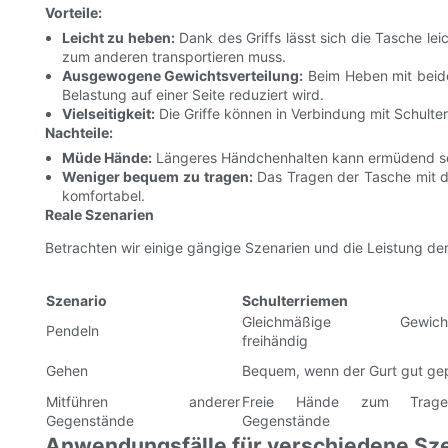
Vorteile:
Leicht zu heben:
Dank des Griffs lässt sich die Tasche le
zum anderen transportieren muss.
Ausgewogene Gewichtsverteilung:
Beim Heben mit beide
Belastung auf einer Seite reduziert wird.
Vielseitigkeit:
Die Griffe können in Verbindung mit Schulte
Nachteile:
Müde Hände:
Längeres Händchenhalten kann ermüdend sei
Weniger bequem zu tragen:
Das Tragen der Tasche mit d
komfortabel.
Reale Szenarien
Betrachten wir einige gängige Szenarien und die Leistung de
Szenario
Schulterriemen
Gleichmäßige Gewichtsv
Pendeln
freihändig
Gehen
Bequem, wenn der Gurt gut gepo
Mitführen anderer
Freie Hände zum Trage
Gegenstände
Gegenstände
Anwendungsfälle für verschiedene Sz