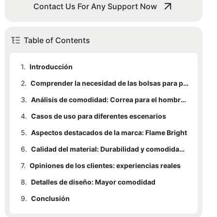
Contact Us For Any Support Now
Table of Contents
1.
Introducción
2.
Comprender la necesidad de las bolsas para portátiles
3.
Análisis de comodidad: Correa para el hombro frente a asa
4.
3.1
Casos de uso para diferentes escenarios
Bandolera
5.
3.2
4.1
Aspectos destacados de la marca: Flame Bright
3.1.1
Bandolera
Manejar
Ventajas:
6.
4.2
5.1
3.1.2
3.2.1
4.1.1
Características de la correa para el hombro
Manejar
Desplazamientos diarios al trabajo
Desventajas:
Ventajas:
Calidad del material: Durabilidad y comodidad del caucho
7.
5.2
6.1
Opiniones de los clientes: experiencias reales
3.2.2
4.1.2
4.2.1
Correas de hombro de goma
Características del mango
Caminando a las reuniones
Elevadores rápidos
Desventajas:
8.
6.2
7.1
Detalles de diseño: Mayor comodidad
3.2.3
4.2.2
Testimonio 1: Sarah
Mango de goma
Transporte de cargas pesadas
Escenarios de la vida real
9.
7.2
8.1
Conclusión
Testimonio 2: Juan
Diseño ergonómico
7.3
8.2
Testimonio 3: Emily
Calidad del material