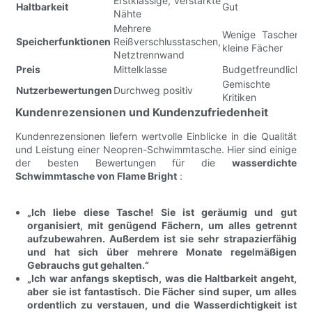
Erstklassige, verstärkte
Haltbarkeit
Gut
G
Nähte
Mehrere
Wenige Taschen,
G
Speicherfunktionen
Reißverschlusstaschen,
kleine Fächer
E
Netztrennwand
Preis
Mittelklasse
Budgetfreundlich
M
Gemischte
G
Nutzerbewertungen
Durchweg positiv
Kritiken
K
Kundenrezensionen und Kundenzufriedenheit
Kundenrezensionen liefern wertvolle Einblicke in die Qualität
und Leistung einer Neopren-Schwimmtasche. Hier sind einige
der besten Bewertungen für die
wasserdichte
Schwimmtasche von Flame Bright
:
„Ich liebe diese Tasche! Sie ist geräumig und gut
organisiert, mit genügend Fächern, um alles getrennt
aufzubewahren. Außerdem ist sie sehr strapazierfähig
und hat sich über mehrere Monate regelmäßigen
Gebrauchs gut gehalten.“
„Ich war anfangs skeptisch, was die Haltbarkeit angeht,
aber sie ist fantastisch. Die Fächer sind super, um alles
ordentlich zu verstauen, und die Wasserdichtigkeit ist