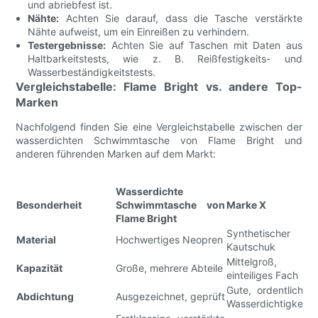
und abriebfest ist.
Nähte:
Achten Sie darauf, dass die Tasche verstärkte
Nähte aufweist, um ein Einreißen zu verhindern.
Testergebnisse:
Achten Sie auf Taschen mit Daten aus
Haltbarkeitstests, wie z. B. Reißfestigkeits- und
Wasserbeständigkeitstests.
Vergleichstabelle: Flame Bright vs. andere Top-
Marken
Nachfolgend finden Sie eine Vergleichstabelle zwischen der
wasserdichten Schwimmtasche von Flame Bright und
anderen führenden Marken auf dem Markt:
Wasserdichte
Besonderheit
Schwimmtasche von
Marke X
M
Flame Bright
Synthetischer
Material
Hochwertiges Neopren
P
Kautschuk
Mittelgroß,
G
Kapazität
Große, mehrere Abteile
einteiliges Fach
E
Gute, ordentliche
G
Abdichtung
Ausgezeichnet, geprüft
Wasserdichtigkeit
W