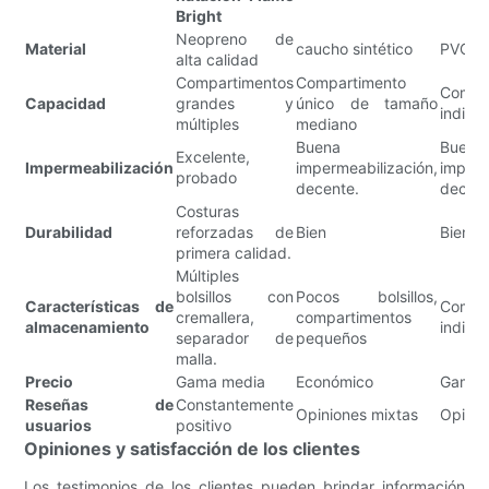
Bright
Neopreno de
Material
caucho sintético
PVC
alta calidad
Compartimentos
Compartimento
Compa
Capacidad
grandes y
único de tamaño
indivi
múltiples
mediano
Buena
Buena
Excelente,
Impermeabilización
impermeabilización,
imperm
probado
decente.
decent
Costuras
Durabilidad
reforzadas de
Bien
Bien
primera calidad.
Múltiples
bolsillos con
Pocos bolsillos,
Características de
Compa
cremallera,
compartimentos
almacenamiento
indivi
separador de
pequeños
malla.
Precio
Gama media
Económico
Gama 
Reseñas de
Constantemente
Opiniones mixtas
Opinio
usuarios
positivo
Opiniones y satisfacción de los clientes
Los testimonios de los clientes pueden brindar información