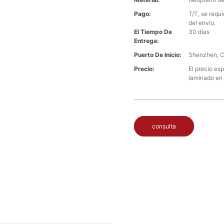
Pago:
T/T, se requ
del envío.
El Tiempo De
30 días
Entrega:
Puerto De Inicio:
Shenzhen, C
Precio:
El precio esp
laminado en 
consulta