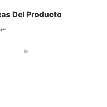
cas Del Producto
to**