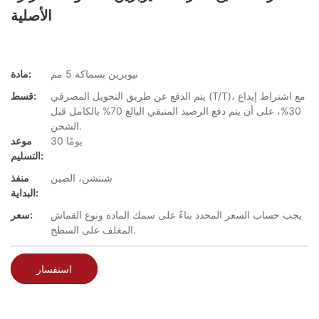
الأصلية
نيوبرين بسماكة 5 مم
مادة:
يتم الدفع عن طريق التحويل المصرفي (T/T)، مع اشتراط إيداع
قسط:
30%، على أن يتم دفع الرصيد المتبقي البالغ 70% بالكامل قبل
الشحن.
30 يومًا
موعد
التسليم:
شنتشن، الصين
منفذ
البداية:
يجب حساب السعر المحدد بناءً على سمك المادة ونوع القماش
سعر:
المغلف على السطح.
استفسار