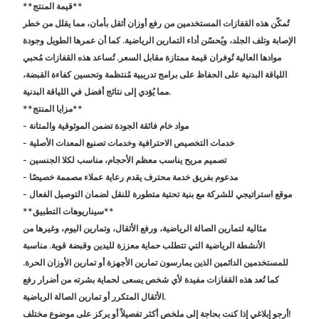
**قيمة المنتج**
تُمكّن هذه القفازات المستخدمين من رفع أوزان أثقل بأمان، مما يقلل من خطر
الإصابة وتلف الجلد، ويُحسّن أداء التمارين الرياضية. كما أن عمرها الطويل وجودة
موادها العالية تُوفران قيمة ممتازة مقابل السعر. تُساعد هذه القفازات مُحبي
اللياقة البدنية على الحفاظ على برامج تدريبية مُنتظمة وتحسين كفاءة القبضة،
مما يُؤدي إلى نتائج أفضل في اللياقة البدنية.
**مزايا المنتج**
- مواد خام فائقة الجودة تضمن الموثوقية والمتانة
- خدمات التخصيص الاحترافية وخدمات تصنيع المعدات الأصلية
- تصميم مريح يناسب معظم الأحجام، مناسب لكلا الجنسين
- مدعوم بفريق خدمة محترف يقدم رعاية عملاء مصممة خصيصًا
- موقع استراتيجي للشركة مع بنية تحتية متطورة للنقل لضمان التوصيل الفعال
**سيناريوهات التطبيق**
مثالية لتمارين الصالة الرياضية، ورفع الأثقال، وتمارين اليوم، وغيرها من
الأنشطة الرياضية التي تتطلب حماية معززة لليدين وقبضة قوية. مناسبة
للمستخدمين الدائمين الذين يمارسون تمارين الأجهزة أو تمارين الأوزان الحرة.
كما تُعد هذه القفازات مفيدة لأي شخص يسعى لحماية بشرته من أضرار رفع
الأثقال المتكرر أو تمارين الصالة الرياضية.
أرجو إبلاغي إذا كنت بحاجة إلى ملخص أكثر تفصيلاً أو يركز على موضوع مختلف!