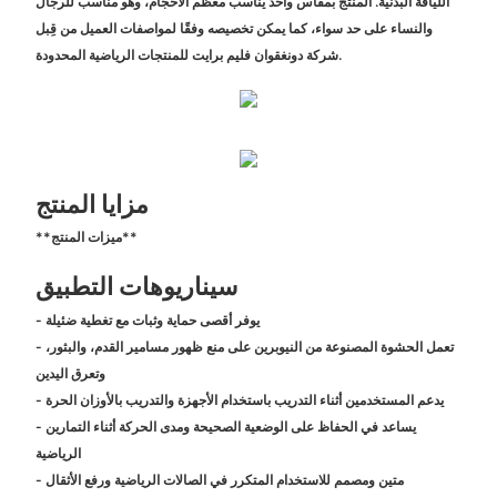
اللياقة البدنية. المنتج بمقاس واحد يناسب معظم الأحجام، وهو مناسب للرجال
والنساء على حد سواء، كما يمكن تخصيصه وفقًا لمواصفات العميل من قِبل
شركة دونغقوان فليم برايت للمنتجات الرياضية المحدودة.
مزايا المنتج
**ميزات المنتج**
سيناريوهات التطبيق
- يوفر أقصى حماية وثبات مع تغطية ضئيلة
- تعمل الحشوة المصنوعة من النيوبرين على منع ظهور مسامير القدم، والبثور،
وتعرق اليدين
- يدعم المستخدمين أثناء التدريب باستخدام الأجهزة والتدريب بالأوزان الحرة
- يساعد في الحفاظ على الوضعية الصحيحة ومدى الحركة أثناء التمارين
الرياضية
- متين ومصمم للاستخدام المتكرر في الصالات الرياضية ورفع الأثقال