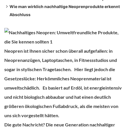
Wie man wirklich nachhaltige Neoprenprodukte erkennt
3. Biopren aus zerkleinerten Muschelschalen
1. Geringere Umweltbelastung
Abschluss
4. Ariaprene
2. Verbesserte Hautverträglichkeit
1. Materialtransparenz
5. EicoPrene
3. Gleichwertige (oder bessere) Leistung
2. Zertifizierungen
6. Recyceltes Neopren
4. Unterstützt nachhaltige Marken
3. Optionen für das Lebensende prüfen.
7. Biobasierte Neoprenmischungen
5. Langfristiger Wert
4. Beurteilen Sie die Transparenz der Marke.
5. Leistung sollte der Nachhaltigkeit entsprechen.
Neopren ist Ihnen sicher schon überall aufgefallen: in
Neoprenanzügen, Laptoptaschen, in Fitnessstudios und
sogar in stylischen Tragetaschen.
Hier liegt jedoch die
Gesetzeslücke: Herkömmliches Neoprenmaterial ist
umweltschädlich.
Es basiert auf Erdöl, ist energieintensiv
und nicht biologisch abbaubar und hat einen deutlich
größeren ökologischen Fußabdruck, als die meisten von
uns sich vorgestellt hätten.
Die gute Nachricht?
Die neue Generation
nachhaltiger