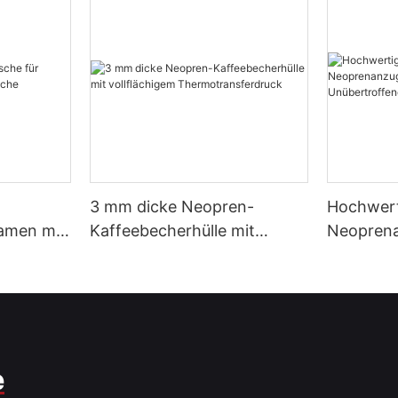
3 mm dicke Neopren-
Hochwert
Damen mit
Kaffeebecherhülle mit
Neopren
he
vollflächigem
Großhand
Thermotransferdruck
Unübertr
e