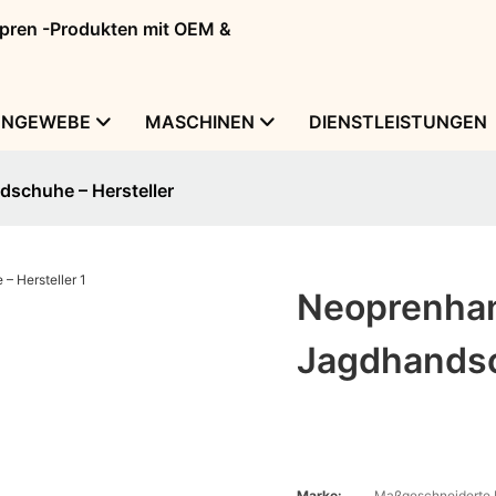
eopren -Produkten mit OEM &
ENGEWEBE
MASCHINEN
DIENSTLEISTUNGEN
schuhe – Hersteller
Neoprenha
Jagdhandsc
Marke:
Maßgeschneiderte 