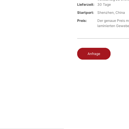
Lieferzeit:
30 Tage
Startport:
Shenzhen, China
Preis:
Der genaue Preis mu
laminierten Geweb
Anfrage