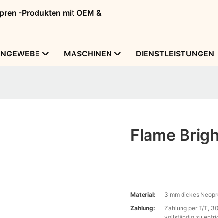
eopren -Produkten mit OEM &
ENGEWEBE
MASCHINEN
DIENSTLEISTUNGEN
Flame Brigh
Material:
3 mm dickes Neopre
Zahlung:
Zahlung per T/T, 30
vollständig zu entri