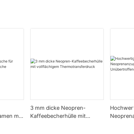
3 mm dicke Neopren-
Hochwert
Damen mit
Kaffeebecherhülle mit
Neopren
he
vollflächigem
Großhand
Thermotransferdruck
Unübertr