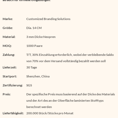
Marke:
Customized Branding Solutions
Größe:
Dia. 14 CM
Material:
3 mm Dicke Neopren
MOQ:
1000 Paare
Zahlung:
T/T, 30% Einzahlung erforderlich, wobei der verbleibende Saldo
von 70% vor dem Versand vollständig bezahlt werden soll
Lieferzeit:
30 Tage
Startport:
Shenzhen, China
Zertifizierung:
SGS
Preis:
Der spezifische Preis muss basierend auf der Dicke des Materials
und der Art des an der Oberfläche laminierten Stofftyps
berechnet werden
Lieferfähigkeit:
200.000 Stück/Stücke pro Monat