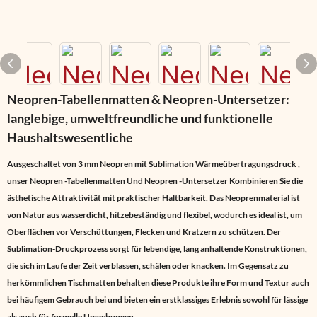
Neopren-Tabellenmatten & Neopren-Untersetzer:
langlebige, umweltfreundliche und funktionelle
Haushaltswesentliche
Ausgeschaltet von
3 mm Neopren
mit
Sublimation Wärmeübertragungsdruck
,
unser
Neopren -Tabellenmatten
Und
Neopren -Untersetzer
Kombinieren Sie die
ästhetische Attraktivität mit praktischer Haltbarkeit. Das Neoprenmaterial ist
von Natur aus wasserdicht, hitzebeständig und flexibel, wodurch es ideal ist, um
Oberflächen vor Verschüttungen, Flecken und Kratzern zu schützen. Der
Sublimation-Druckprozess sorgt für lebendige, lang anhaltende Konstruktionen,
die sich im Laufe der Zeit verblassen, schälen oder knacken. Im Gegensatz zu
herkömmlichen Tischmatten behalten diese Produkte ihre Form und Textur auch
bei häufigem Gebrauch bei und bieten ein erstklassiges Erlebnis sowohl für lässige
als auch für formelle Umgebungen.