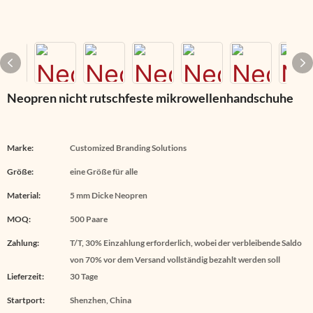
Neopren nicht rutschfeste mikrowellenhandschuhe
Marke:
Customized Branding Solutions
Größe:
eine Größe für alle
Material:
5 mm Dicke Neopren
MOQ:
500 Paare
Zahlung:
T/T, 30% Einzahlung erforderlich, wobei der verbleibende Saldo
von 70% vor dem Versand vollständig bezahlt werden soll
Lieferzeit:
30 Tage
Startport:
Shenzhen, China