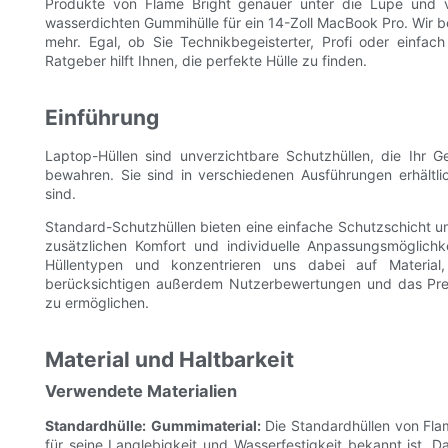
Produkte von Flame Bright genauer unter die Lupe und v
wasserdichten Gummihülle für ein 14-Zoll MacBook Pro. Wir be
mehr. Egal, ob Sie Technikbegeisterter, Profi oder einfa
Ratgeber hilft Ihnen, die perfekte Hülle zu finden.
Einführung
Laptop-Hüllen sind unverzichtbare Schutzhüllen, die Ihr G
bewahren. Sie sind in verschiedenen Ausführungen erhältl
sind.
Standard-Schutzhüllen bieten eine einfache Schutzschicht 
zusätzlichen Komfort und individuelle Anpassungsmöglichke
Hüllentypen und konzentrieren uns dabei auf Material,
berücksichtigen außerdem Nutzerbewertungen und das Preis
zu ermöglichen.
Material und Haltbarkeit
Verwendete Materialien
Standardhülle:
Gummimaterial:
Die Standardhüllen von Fla
für seine Langlebigkeit und Wasserfestigkeit bekannt ist. 