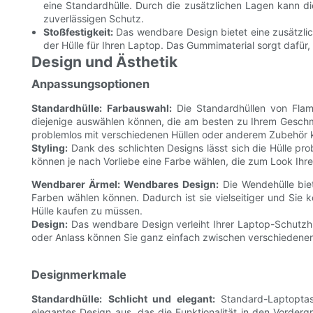
eine Standardhülle. Durch die zusätzlichen Lagen kann die
zuverlässigen Schutz.
Stoßfestigkeit:
Das wendbare Design bietet eine zusätzlic
der Hülle für Ihren Laptop. Das Gummimaterial sorgt dafür,
Design und Ästhetik
Anpassungsoptionen
Standardhülle:
Farbauswahl:
Die Standardhüllen von Flame
diejenige auswählen können, die am besten zu Ihrem Geschma
problemlos mit verschiedenen Hüllen oder anderem Zubehör 
Styling:
Dank des schlichten Designs lässt sich die Hülle p
können je nach Vorliebe eine Farbe wählen, die zum Look Ihres
Wendbarer Ärmel:
Wendbares Design:
Die Wendehülle biet
Farben wählen können. Dadurch ist sie vielseitiger und Sie
Hülle kaufen zu müssen.
Design:
Das wendbare Design verleiht Ihrer Laptop-Schutzhü
oder Anlass können Sie ganz einfach zwischen verschiedenen F
Designmerkmale
Standardhülle:
Schlicht und elegant:
Standard-Laptoptas
elegantes Design aus, das die Funktionalität in den Vordergr