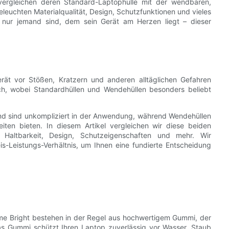
ergleichen deren Standard-Laptophülle mit der wendbaren,
leuchten Materialqualität, Design, Schutzfunktionen und vieles
ch nur jemand sind, dem sein Gerät am Herzen liegt – dieser
erät vor Stößen, Kratzern und anderen alltäglichen Gefahren
ich, wobei Standardhüllen und Wendehüllen besonders beliebt
und sind unkompliziert in der Anwendung, während Wendehüllen
iten bieten. In diesem Artikel vergleichen wir diese beiden
 Haltbarkeit, Design, Schutzeigenschaften und mehr. Wir
-Leistungs-Verhältnis, um Ihnen eine fundierte Entscheidung
me Bright bestehen in der Regel aus hochwertigem Gummi, der
Das Gummi schützt Ihren Laptop zuverlässig vor Wasser, Staub