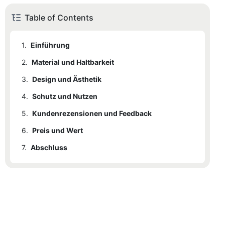
Table of Contents
1.
Einführung
2.
Material und Haltbarkeit
3.
2.1
Design und Ästhetik
Verwendete Materialien
4.
2.2
3.1
Schutz und Nutzen
Anpassungsoptionen
Haltbarkeit
5.
3.2
4.1
Kundenrezensionen und Feedback
Schutzfunktionen
Designmerkmale
6.
4.2
5.1
Preis und Wert
Positives Feedback
Nützliche Funktionen
7.
5.2
6.1
Abschluss
Preisgestaltung
Negatives Feedback
5.3
Echte Kundenmeinungen