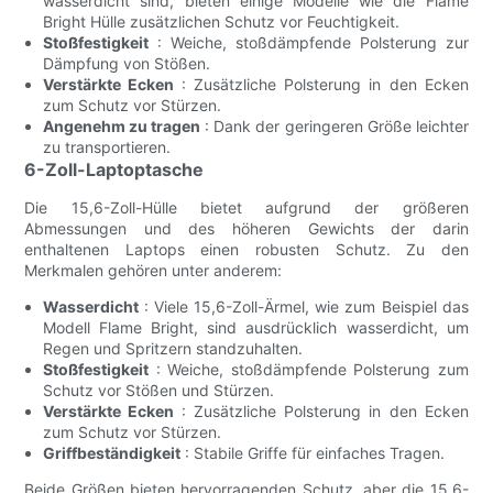
wasserdicht sind, bieten einige Modelle wie die Flame
Bright Hülle zusätzlichen Schutz vor Feuchtigkeit.
Stoßfestigkeit
: Weiche, stoßdämpfende Polsterung zur
Dämpfung von Stößen.
Verstärkte Ecken
: Zusätzliche Polsterung in den Ecken
zum Schutz vor Stürzen.
Angenehm zu tragen
: Dank der geringeren Größe leichter
zu transportieren.
6-Zoll-Laptoptasche
Die 15,6-Zoll-Hülle bietet aufgrund der größeren
Abmessungen und des höheren Gewichts der darin
enthaltenen Laptops einen robusten Schutz. Zu den
Merkmalen gehören unter anderem:
Wasserdicht
: Viele 15,6-Zoll-Ärmel, wie zum Beispiel das
Modell Flame Bright, sind ausdrücklich wasserdicht, um
Regen und Spritzern standzuhalten.
Stoßfestigkeit
: Weiche, stoßdämpfende Polsterung zum
Schutz vor Stößen und Stürzen.
Verstärkte Ecken
: Zusätzliche Polsterung in den Ecken
zum Schutz vor Stürzen.
Griffbeständigkeit
: Stabile Griffe für einfaches Tragen.
Beide Größen bieten hervorragenden Schutz, aber die 15,6-