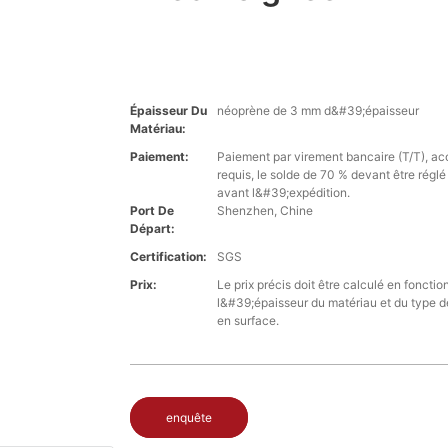
Épaisseur Du
néoprène de 3 mm d&#39;épaisseur
Matériau:
Paiement:
Paiement par virement bancaire (T/T), a
requis, le solde de 70 % devant être régl
avant l&#39;expédition.
Port De
Shenzhen, Chine
Départ:
Certification:
SGS
Prix:
Le prix précis doit être calculé en fonctio
l&#39;épaisseur du matériau et du type d
en surface.
enquête