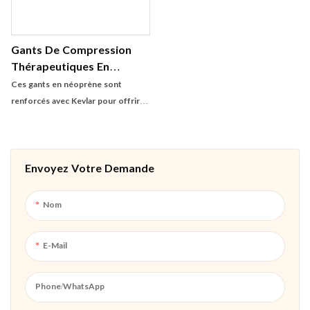
Gants De Compression
Thérapeutiques En
Néoprène De 1,5 Mm
Ces gants en néoprène sont
D'épaisseur (doigts
renforcés avec Kevlar pour offrir
Ouverts) Pour L'hiver
une protection supplémentaire et
une durabilité. Le revêtement anti-
glissement garantit une poignée
Envoyez Votre Demande
sécurisée, ce qui les rend idéales
pour une variété de tâches
Nom
E-Mail
Phone/whatsApp