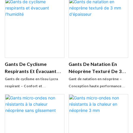
Gants De Cyclisme
Gants De Natation En
Respirants Et Évacuant
Néoprène Texturé De 3
L'humidité
Mm D'épaisseur
Gants de cyclisme en tissu Lycra
Gant de natation en néoprène –
respirant – Confort et
Conception haute performance
performance ultimes pour les
pour l'entraînement aquatique
cyclistes Ces gants de cyclisme
Fabriqué en néoprène de 3 mm
sont conçus pour les cyclistes
d'épaisseur, ce gant de natation
professionnels et passionnés,
combine une technologie de
combinant un tissu Lycra respirant
matériau avancée avec une
avec des matériaux haute
conception ergonomique pour