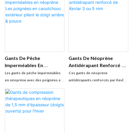
Gymnase, Le WOD,
coutures surjetées sur les
L'haltérophilie & Fitness –
ouvertures des doigts assurent la
Norme D'entraînement
durabilité et empêchent
Rembourrée En Néoprène
l'effilochage
Contre Les Callosités, Les
Cloques, & Sweety Hands
Hands Hands
Gants De Pêche
Gants De Néoprène
Imperméables En
Antidérapant Renforcé De
Néoprène Les Poignées En
Kevlar 3 Ou 5 Mm
Les gants de pêche imperméables
Ces gants de néoprène
Caoutchouc Extérieur
en néoprène avec des poignées en
antidérapants renforcés par Kevlar
Plient Le Doigt Arrière &
caoutchouc sont parfaits pour les
offrent une protection et une
Pouce
aventures de pêche en plein air.
adhérence maximales pour diverses
Avec une conception de pliage sur
activités de plein air. Avec une
les doigts et les pouces, ces gants
épaisseur de 3 mm ou 5 mm, ils
offrent une flexibilité et une
offrent un ajustement durable et
dextérité aux pêcheurs de tous
sécurisé pour tous vos besoins
niveaux