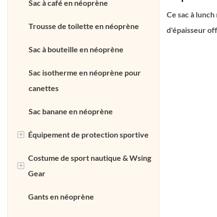
Sac à café en néoprène
Thermique I
Ce sac à lunc
Latérale Et
Trousse de toilette en néoprène
d'épaisseur offr
est orné d'un 
Sac à bouteille en néoprène
thermique, d'u
Sac isotherme en néoprène pour
d'une sangle po
canettes
en fait le choi
déjeuner frais 
Sac banane en néoprène
+
Équipement de protection sportive
Costume de sport nautique & Wsing
Support de dos en néoprène
+
Gear
Manche du genou en néoprène
Gants en néoprène
Combinaison en néoprène
Support de poignet en néoprène