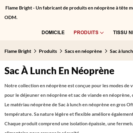
Flame Bright - Un fabricant de produits en néoprène à tête
ODM.
DOMICILE
PRODUITS
TISSU 
Flame Bright
Produits
Sacs en néoprène
Sac à lunc
Sac À Lunch En Néoprène
Notre collection en néoprène est conçue pour les modes de v
pour le déjeuner en néoprène et sac de viande en néoprène, c
Le matériau néoprène de
Sac à lunch en néoprène en gros
Off
température. Sa nature légère et flexible améliore également 
Chaque produit comprend une isolation épaissie, une fermeture
alimentaire pour assurer la sécurité.