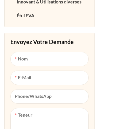
Innovant & Utilisations diverses
Chariot néoprène
Support de cheville en néoprène
Étui EVA
Bottes en néoprène &
Chaussures
Coussin de pêche en néoprène
Envoyez Votre Demande
Nom
E-Mail
Phone/whatsApp
Teneur