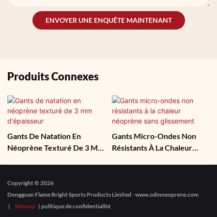
ENVOYER UNE ENQUÊTE MAINTENANT
Produits Connexes
Gants De Natation En
Gants Micro-Ondes Non
Néoprène Texturé De 3 Mm
Résistants À La Chaleur
D'épaisseur
Néoprène Sans Glissement
Copyright © 2026
|
Sitemap
|
politique de confidentialité