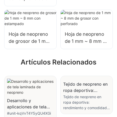
mm de grosor con
impresión por
transferencia
térmica completa,
bolsillo lateral y
Hoja de neopreno
Hoja de neopreno
correa.
de grosor de 1 mm
de 1 mm ~ 8 mm de
~ 8 mm con
grosor con
estampado
perforado
Artículos Relacionados
Tejido de neopreno en
ropa deportiva:
rendimiento y
Tejido de neopreno en
Desarrollo y
ropa deportiva:
comodidad
aplicaciones de tela
rendimiento y comodidad
laminada de neopreno
#unit-kqVvT4Y5yQU4XGi
El neopreno se ha