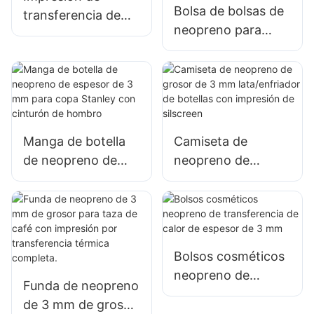
Bolsa de bolsas de
transferencia de
neopreno para
calor NEOPRENE
mujeres /bolsos de
Keychain
playa grandes con
Destinador de
bolsillo con
manos
cremallera
Manga de botella
Camiseta de
de neopreno de
neopreno de
espesor de 3 mm
grosor de 3 mm
para copa Stanley
lata/enfriador de
con cinturón de
botellas con
hombro
impresión de
silscreen
Bolsos cosméticos
neopreno de
Funda de neopreno
transferencia de
de 3 mm de grosor
calor de espesor de