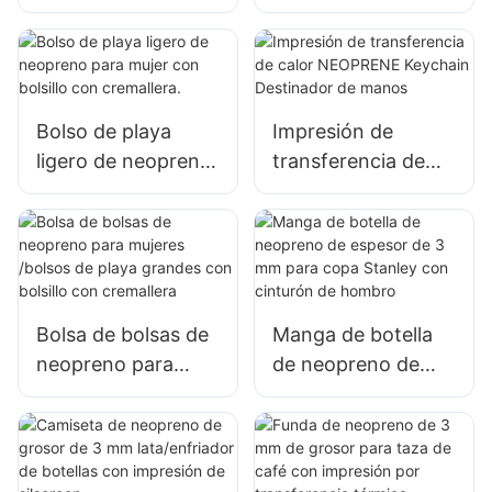
retroceso de
compresión
neopreno con
ajustable para alivio
correa de refuerzo
del dolor y
elástica y soporte
recuperación de
lumbar
lesiones
Bolso de playa
Impresión de
ligero de neopreno
transferencia de
para mujer con
calor NEOPRENE
bolsillo con
Keychain
cremallera.
Destinador de
manos
Bolsa de bolsas de
Manga de botella
neopreno para
de neopreno de
mujeres /bolsos de
espesor de 3 mm
playa grandes con
para copa Stanley
bolsillo con
con cinturón de
cremallera
hombro