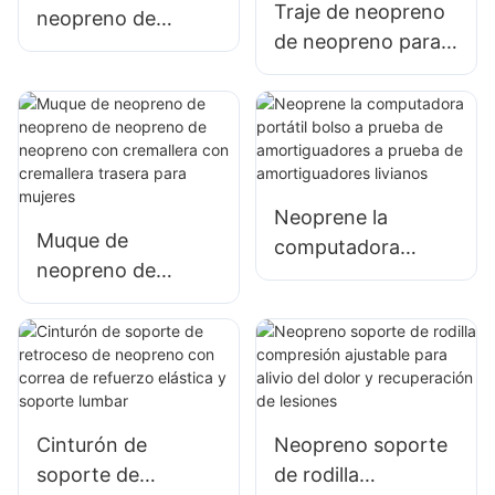
Traje de neopreno
neopreno de
de neopreno para
invierno
hombre de la
impermeables para
manga larga del
buceo de buceo
traje de baño
térmico
Neoprene la
Muque de
computadora
neopreno de
portátil bolso a
neopreno de
prueba de
neopreno de
amortiguadores a
neopreno con
prueba de
cremallera con
amortiguadores
cremallera trasera
livianos
Cinturón de
Neopreno soporte
para mujeres
soporte de
de rodilla