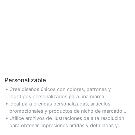
Personalizable
Cree diseños únicos con colores, patrones y
logotipos personalizados para una marca
personalizada o un estilo individual.
Ideal para prendas personalizadas, artículos
promocionales y productos de nicho de mercado
que requieren imágenes distintivas.
Utilice archivos de ilustraciones de alta resolución
para obtener impresiones nítidas y detalladas y
consulte con expertos para necesidades de