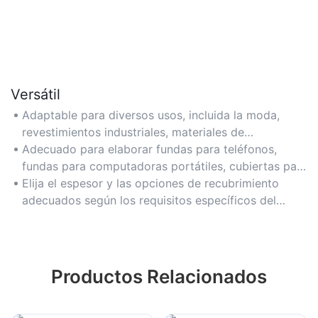
Versátil
Adaptable para diversos usos, incluida la moda,
revestimientos industriales, materiales de
aislamiento y acentos decorativos.
Adecuado para elaborar fundas para teléfonos,
fundas para computadoras portátiles, cubiertas para
muebles y relleno para equipos de fitness.
Elija el espesor y las opciones de recubrimiento
adecuados según los requisitos específicos del
proyecto para lograr un rendimiento óptimo.
Productos Relacionados