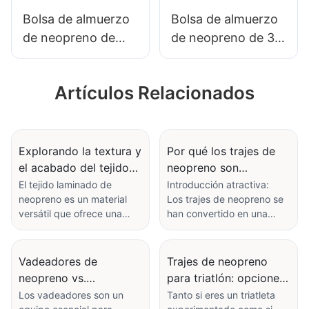
Bolsa de almuerzo
Bolsa de almuerzo
de neopreno de
de neopreno de 3
transferencia de
mm de grosor con
calor de espesor de
impresión por
Artículos Relacionados
3 mm con línea de
transferencia
almuerzo de
térmica completa,
neopreno con línea
bolsillo lateral y
de relieve en la
correa.
Explorando la textura y
Por qué los trajes de
el acabado del tejido
neopreno son
parte inferior
laminado de neopreno
esenciales para
El tejido laminado de
Introducción atractiva:
neopreno es un material
Los trajes de neopreno se
surfistas y buceadores
versátil que ofrece una
han convertido en una
combinación única de
pieza esencial del equipo
textura y acabado. Ya sea
tanto para surfistas como
que busque crear prendas
para buceadores. Ofrecen
Vadeadores de
Trajes de neopreno
vanguardistas, accesorios
calidez, flexibilidad y
neopreno vs.
para triatlón: opciones
duraderos o una
protección contra los
vadeadores de goma:
ligeras y de secado
Los vadeadores son un
Tanto si eres un triatleta
decoración innovadora
elementos, por lo que son