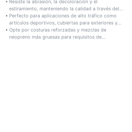
Resiste la abrasión, la decoloración y el
estiramiento, manteniendo la calidad a través del
uso y lavado repetidos.
Perfecto para aplicaciones de alto tráfico como
artículos deportivos, cubiertas para exteriores y
bolsas reutilizables.
Opte por costuras reforzadas y mezclas de
neopreno más gruesas para requisitos de
durabilidad de alta resistencia.