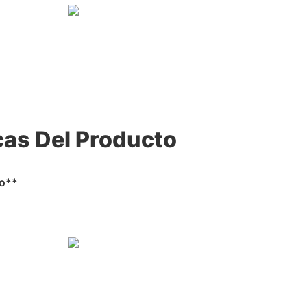
cas Del Producto
to**