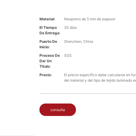
Material:
Neopreno de 5 mm de espesor
El Tiempo
30 días
De Entrega:
Puerto De
Shenzhen, China
Inicio:
Proceso De
SGS
Dar Un
Título:
Precio:
El precio específico debe calcularse en fu
del material y del tipo de tejido laminado en
consulta