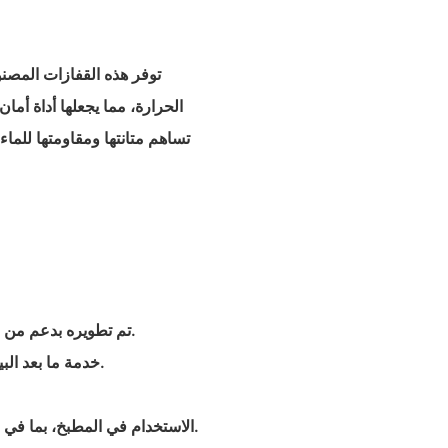
توفر هذه القفازات المصنو
الحرارة، مما يجعلها أداة أما
تساهم متانتها ومقاومتها للما
- تم تطويره بدعم من خبراء الصناعة والخبرة التقنية الغنية، مما يضمن الجودة والابتكار.
- خدمة ما بعد البيع قوية وسمعة طيبة في الأسواق المحلية والدولية على حد سواء.
- الاستخدام في المطبخ، بما في ذلك الطهي في الميكروويف والتعامل مع الأطباق الساخنة بأمان.