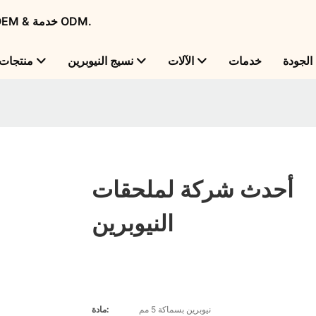
Flame Bright - شركة تصنيع منتجات النيوبرين الرائدة عالميًا مع OEM & خدمة ODM.
لجودة
خدمات
الآلات
نسيج النيوبرين
منتجات
أحدث شركة لملحقات
النيوبرين
نيوبرين بسماكة 5 مم
مادة: