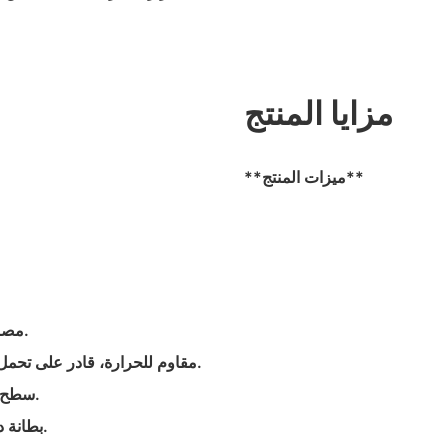
مزايا المنتج
**ميزات المنتج**
- مصنوع من مادة النيوبرين بسمك 3 مم، مما يوفر عزلًا حراريًا ممتازًا.
- مقاوم للحرارة، قادر على تحمل التعرض قصير المدى لدرجات حرارة تزيد عن 200 درجة مئوية.
- سطح محكم غير قابل للانزلاق لتوفير قبضة آمنة على الأشياء الساخنة.
- بطانة داخلية ناعمة وجيدة التهوية لتوفير الراحة أثناء الاستخدام المطول.