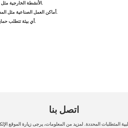
- الأنشطة الخارجية مثل الشواء والتخييم، حيث تعتبر القفازات المقاومة للحرارة ضرورية.
- أماكن العمل الصناعية مثل المسابك والمخابز حيث يتعرض العمال بانتظام لدرجات حرارة عالية.
- أي بيئة تتطلب حماية موثوقة ضد الحرارة والحروق أثناء التعامل مع الأشياء الساخنة.
اتصل بنا