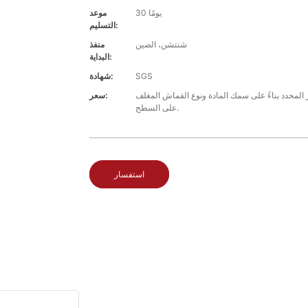
30 يومًا
موعد
التسليم:
شنتشن، الصين
منفذ
البداية:
SGS
شهادة:
محدد بناءً على سمك المادة ونوع القماش المغلف
سعر:
على السطح.
استفسار