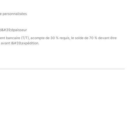
e personnalisées
d&#39;épaisseur
ent bancaire (T/T), acompte de 30 % requis, le solde de 70 % devant être
 avant l&#39;expédition.