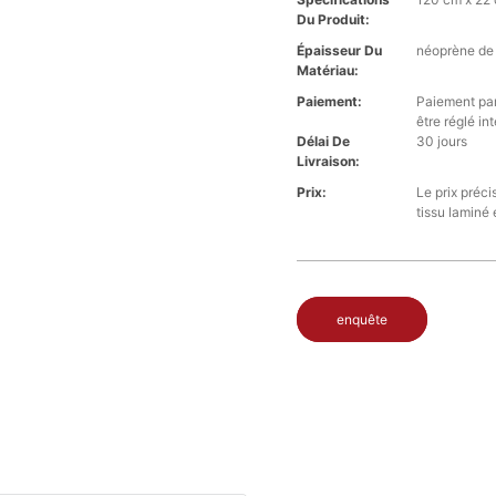
Du Produit:
Épaisseur Du
néoprène de
Matériau:
Paiement:
Paiement par
être réglé i
Délai De
30 jours
Livraison:
Prix:
Le prix préci
tissu laminé 
enquête