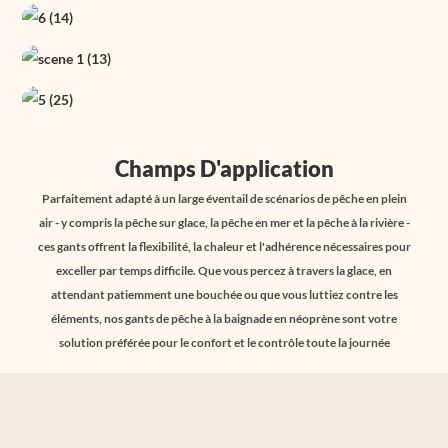
Champs D'application
Parfaitement adapté à un large éventail de scénarios de pêche en plein
air - y compris la pêche sur glace, la pêche en mer et la pêche à la rivière -
ces gants offrent la flexibilité, la chaleur et l'adhérence nécessaires pour
exceller par temps difficile. Que vous percez à travers la glace, en
attendant patiemment une bouchée ou que vous luttiez contre les
éléments, nos gants de pêche à la baignade en néoprène sont votre
solution préférée pour le confort et le contrôle toute la journée