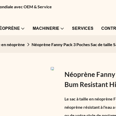
 mondiale avec OEM & Service
NÉOPRÈNE
MACHINERIE
SERVICES
CONTR
e en néoprène
Néoprène Fanny Pack 3 Poches Sac de taille S
Néoprène Fanny P
Bum Resistant Hi
Le sac à taille en néoprène 
néoprène résistant à l'eau a
ou de votre style de portage