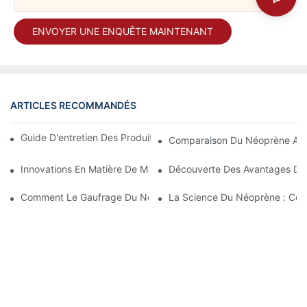
ENVOYER UNE ENQUÊTE MAINTENANT
ARTICLES RECOMMANDÉS
Guide D'entretien Des Produits En Tissu Enduit De Néoprène
Comparaison Du Néoprène Avec
Innovations En Matière De Matériaux Néoprène : Quoi De Neuf 
Découverte Des Avantages Des
Comment Le Gaufrage Du Néoprène Améliore L'esthétique Du D
La Science Du Néoprène : Comm